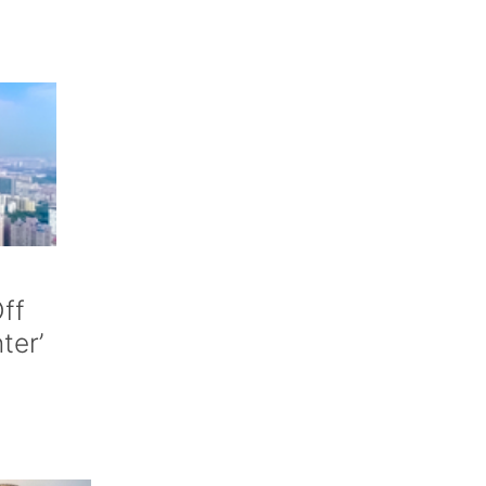
ff
nter’