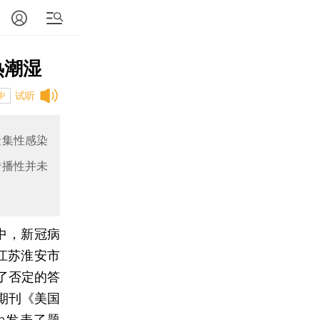
热潮湿
试听
中
聚集性感染
传播性并未
中，新冠病
江苏淮安市
了否定的答
期刊《美国
en发表了题