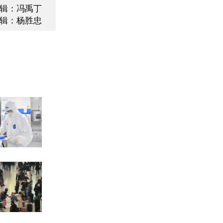
辑：冯禹丁
辑：杨胜忠