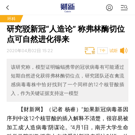
环科
研究驳新冠“人造论” 称弗林酶切位
点可自然进化得来
2020年04月02日 15:22
试听
T中
该研究称，‌模型证明蝙蝠携带的冠状病毒有可能通过
短期自然进化获得弗林酶切位点，研究团队还在禽流
感病毒毒株中恰好找到了一个同样的12个核苷酸插
入，作为关键证据支持这一模型
【财新网】（记者 杨睿）
“如果新冠病毒基因
序列中这12个核苷酸的插入解释不清楚，很容易被
加工成‘人造病毒’阴谋论。”4月1日，南开大学生命