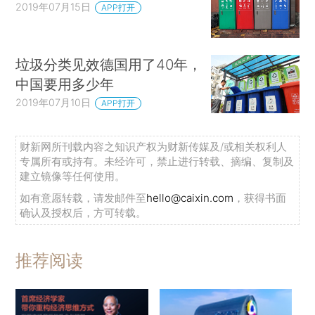
2019年07月15日
APP打开
垃圾分类见效德国用了40年，
中国要用多少年
2019年07月10日
APP打开
财新网所刊载内容之知识产权为财新传媒及/或相关权利人
专属所有或持有。未经许可，禁止进行转载、摘编、复制及
建立镜像等任何使用。
如有意愿转载，请发邮件至
hello@caixin.com
，获得书面
确认及授权后，方可转载。
推荐阅读