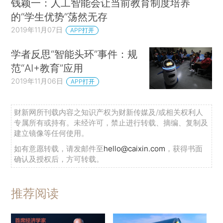
钱颖一：人工智能会让当前教育制度培养
的“学生优势”荡然无存
2019年11月07日
APP打开
学者反思“智能头环”事件：规
范“AI+教育”应用
2019年11月06日
APP打开
财新网所刊载内容之知识产权为财新传媒及/或相关权利人
专属所有或持有。未经许可，禁止进行转载、摘编、复制及
建立镜像等任何使用。
如有意愿转载，请发邮件至
hello@caixin.com
，获得书面
确认及授权后，方可转载。
推荐阅读