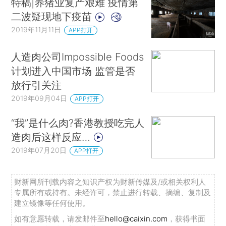
特稿|养猪业复产艰难 疫情第
二波疑现地下疫苗
2019年11月11日
APP打开
人造肉公司Impossible Foods
计划进入中国市场 监管是否
放行引关注
2019年09月04日
APP打开
“我”是什么肉?香港教授吃完人
造肉后这样反应…
2019年07月20日
APP打开
财新网所刊载内容之知识产权为财新传媒及/或相关权利人
专属所有或持有。未经许可，禁止进行转载、摘编、复制及
建立镜像等任何使用。
如有意愿转载，请发邮件至
hello@caixin.com
，获得书面