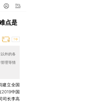
难点是
T中
业以外的各
和管理等情
目前建立全国
2019中国
司司长李高