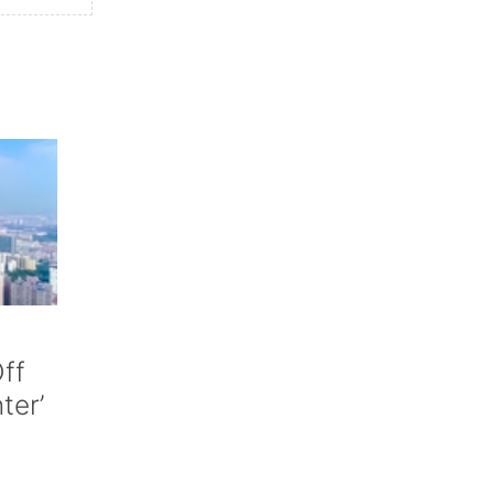
ff
nter’