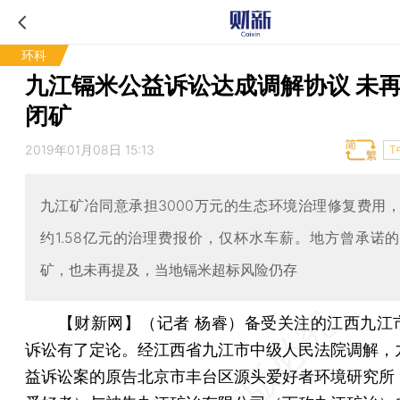
环科
九江镉米公益诉讼达成调解协议 未
闭矿
2019年01月08日 15:13
T
九江矿冶同意承担3000万元的生态环境治理修复费用
约1.58亿元的治理费报价，仅杯水车薪。地方曾承诺
矿，也未再提及，当地镉米超标风险仍存
【财新网】（记者 杨睿）
备受关注的江西九江
诉讼有了定论。经江西省九江市中级人民法院调解，
益诉讼案的原告北京市丰台区源头爱好者环境研究所