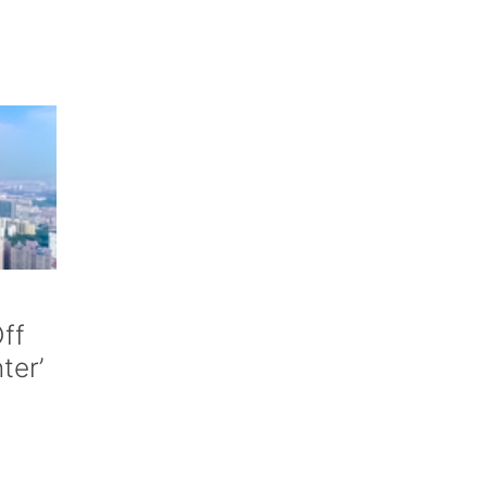
ff
nter’