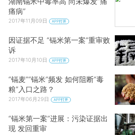
湖南镉米中毒率高 尚未爆发“痛
痛病”
2017年11月09日
APP打开
因证据不足 “镉米第一案”重审败
诉
2017年10月10日
APP打开
“镉麦”“镉米”频发 如何阻断“毒
粮”入口之路？
2017年06月29日
APP打开
“镉米第一案”进展：污染证据出
现 发回重审