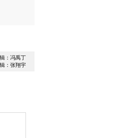
辑：冯禹丁
辑：张翔宇