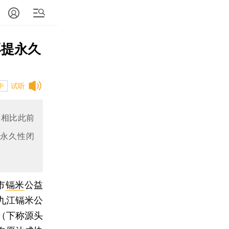
再提永久
试听
中
，相比此前
的永久性闭
市
镉米
公益
九江镉米公
（下称源头