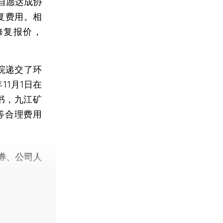
自愿达成协
复费用。相
修复报价，
院递交了环
11月1日在
书，九江矿
等合理费用
券、公司人