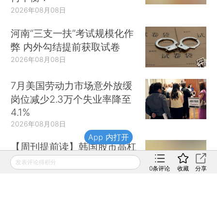
2026年08月08日
河南“三支一扶”考试规模化作
弊 内外勾结提前获取试卷
2026年08月08日
7月美国劳动力市场意外放缓
岗位减少2.3万个失业率降至
4.1%
2026年08月08日
App 内打开
【周刊提前读】韩国股市高杠
杆镜鉴
发表评论得积分
0
条评论
收藏
分享
2026年08月08日
财新移动