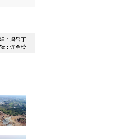
辑：冯禹丁
辑：许金玲