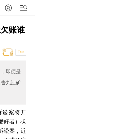
境欠账谁
T中
出，即便是
被告九江矿
诉讼案将开
爱好者）状
诉讼案，近