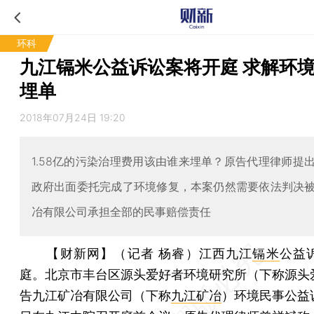
环科
九江镉米公益诉讼案将开庭 求解环
埋单
2018年07月24日 19:20
1.58亿的污染治理费用该由谁来埋单？原告代理律师提
政府出面委托完成了环境修复，本案仍然需要依法判决
冶有限公司承担全部的民事赔偿责任
【财新网】（记者 杨睿）
江西九江
镉米
公益
庭。北京市丰台区源头爱好者环境研究所（下称源头
告九江矿冶有限公司（下称
九江矿冶
）环境民事公益