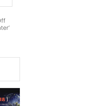
ff
nter’