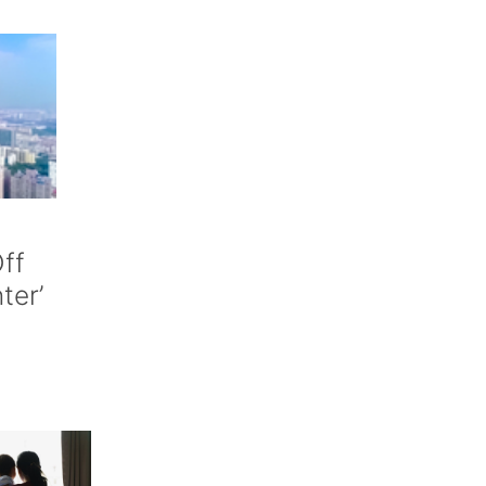
ff
nter’