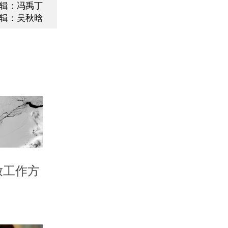
辑：冯禹丁
辑：吴秋晗
放工作方