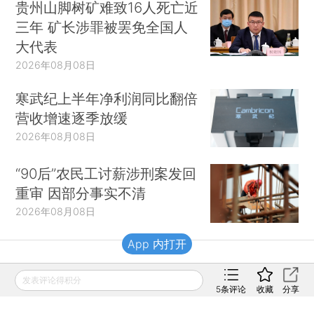
贵州山脚树矿难致16人死亡近
三年 矿长涉罪被罢免全国人
大代表
2026年08月08日
寒武纪上半年净利润同比翻倍
营收增速逐季放缓
2026年08月08日
“90后”农民工讨薪涉刑案发回
重审 因部分事实不清
2026年08月08日
App 内打开
财新移动
发表评论得积分
5
条评论
收藏
分享