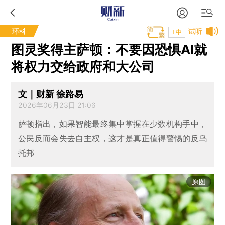
环科
试听
T中
图灵奖得主萨顿：不要因恐惧AI就
将权力交给政府和大公司
文｜财新 徐路易
2026年06月23日 21:06
萨顿指出，如果智能最终集中掌握在少数机构手中，
公民反而会失去自主权，这才是真正值得警惕的反乌
托邦
原图