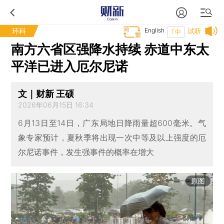
环科
English
试听
T中
南方六省区强降水持续 赤道中东太
平洋已进入厄尔尼诺
文｜财新 王硕
2026年06月15日 16:34
6月13日至14日，广东局地日降雨量超600毫米。气
象专家预计，夏秋季将出现一次中等及以上强度的厄
尔尼诺事件，发生强事件的概率在增大
原图