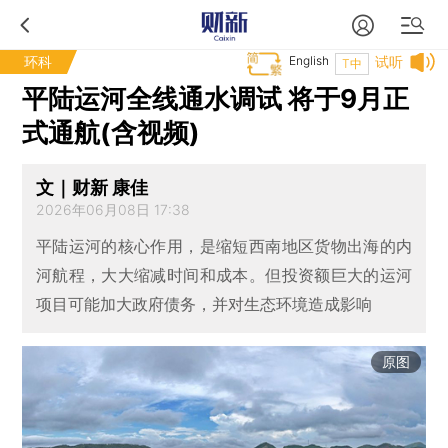
环科
English
试听
T中
平陆运河全线通水调试 将于9月正
式通航(含视频)
文｜财新 康佳
2026年06月08日 17:38
平陆运河的核心作用，是缩短西南地区货物出海的内
河航程，大大缩减时间和成本。但投资额巨大的运河
项目可能加大政府债务，并对生态环境造成影响
原图