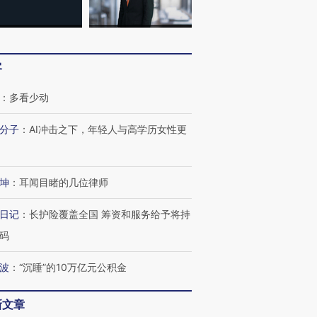
客
：
多看少动
分子
：
AI冲击之下，年轻人与高学历女性更
坤
：
耳闻目睹的几位律师
日记
：
长护险覆盖全国 筹资和服务给予将持
码
波
：
“沉睡”的10万亿元公积金
新文章