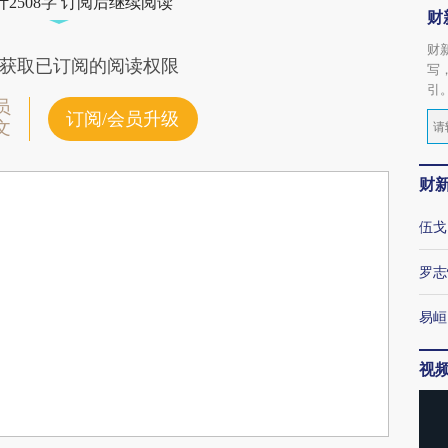
2508字 订阅后继续阅读
财
财
获取已订阅的阅读权限
写
引
员
订阅/会员升级
文
财
伍戈
罗志
易峘
视