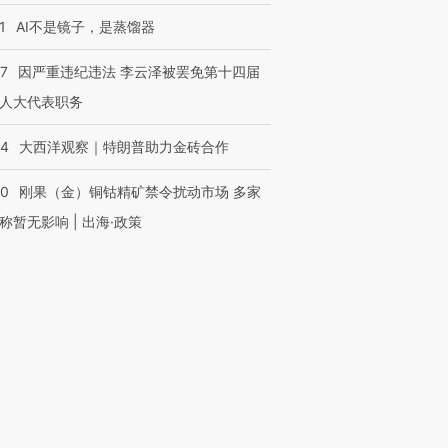
1
AI不是镜子，是蒸馏器
07
因严重违纪违法 李云泽被罢免第十四届
人大代表职务
44
大西洋观察｜特朗普助力金砖合作
40
刚果（金）铜钴精矿禁令扰动市场 多家
称暂无影响 | 出海·政策
跨国走私7万
视线｜被称为“蟑螂”的印
视线｜“入侵”还是“人道危
检体内含3种
度Z世代 用街头抗争将教
机”？难民潮撕裂西班牙
秘鲁纳斯
育部长拱下台
飞地休达
13人遇难