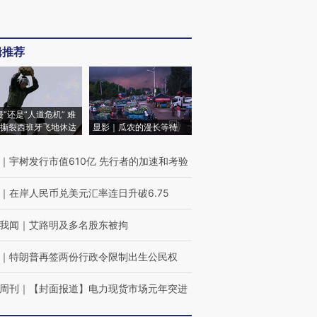
辑推荐
侵”还是“人道危机” 难
撕裂西班牙飞地休达
显影｜瓜农的漫长等待
｜
宇树发行市值610亿 先行者的加速和考验
｜
在岸人民币兑美元汇率连日升破6.75
我闻
｜
艾路明及多名股东被拘
｜
特朗普再签两份行政令限制出生公民权
周刊
｜
【封面报道】电力现货市场元年突进