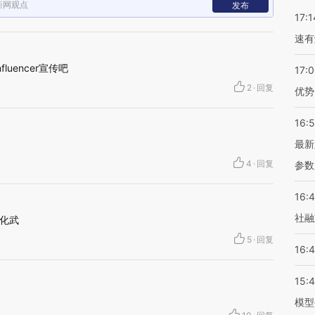
新网观点
发布
17:1
速有
luencer宣传吧
17:
2
·
回复
优势
16:
最新
4
·
回复
参数
16:
社融
化武
5
·
回复
16:
15:
模型