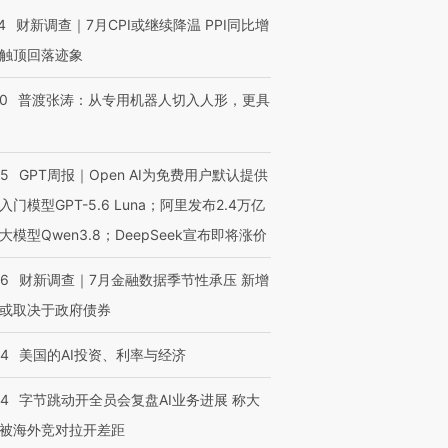
4
财新调查｜7月CPI或继续降温 PPI同比增
触顶回落迹象
00
普渡张涛：从专用机器人切入人形，更具
55
GPT周报｜Open AI为免费用户默认提供
入门模型GPT-5.6 Luna；阿里发布2.4万亿
大模型Qwen3.8；DeepSeek宣布即将涨价
46
财新调查｜7月金融数据季节性承压 新增
或取决于政府债券
44
美国的AI投资、利率与经济
44
字节跳动开全员会复盘AI业务进展 称大
被海外竞对拉开差距