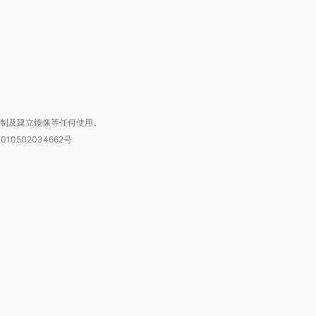
进第四届链博
【商旅对话】华住集团
技“链”接产
【特别呈现】寻找100种
CFO：不靠规模取胜，华
【特别呈
有意思的生活方式·第三对
住三大增长引擎是什么？
有意思的
复制及建立镜像等任何使用。
010502034662号
箱：laixin@caixin.com
链接