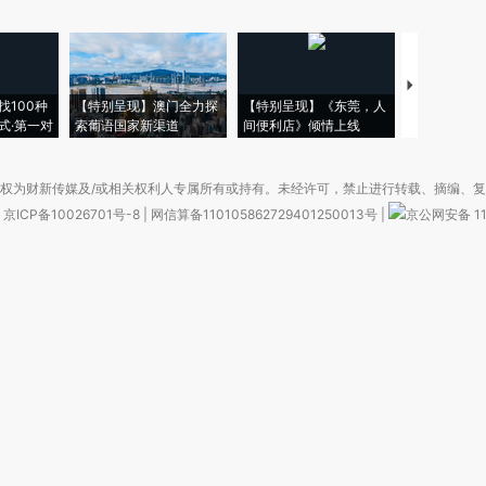
【推广】走
找100种
【特别呈现】澳门全力探
【特别呈现】《东莞，人
会，让数智科
式·第一对
索葡语国家新渠道
间便利店》倾情上线
业
权为财新传媒及/或相关权利人专属所有或持有。未经许可，禁止进行转载、摘编、
京ICP备10026701号-8
|
网信算备110105862729401250013号
|
京公网安备 11
广播电视节目制作经营许可证：京第01015号
|
出版物经营许可证：第直100013号
Copyright 财新网 All Rights Reserved 版权所有 复制必究
害信息举报、未成年人举报、谣言信息）：010-85905050 13195200605 举报邮
于我们
|
加入我们
|
啄木鸟公益基金会
|
意见与反馈
|
提供新闻线索
|
联系我们
|
友情