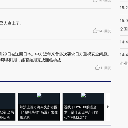
10
·
回复
15:2
15:
己人身上了。
全国
14
·
回复
14:
月29日被送回日本。中方近年来曾多次要求日方重视安全问题。
14:
7年即将到期，能否如期完成面临挑战
企业
1
·
回复
加沙上百万流离失所者困
视线｜HYROX的吸金
马航飞行员
纪录 当局
于“塑料烤箱” 高温引发健
术：是什么让中产们甘
粒摇头丸 尿
外活动
康危机
心“花钱找虐”？
毒品