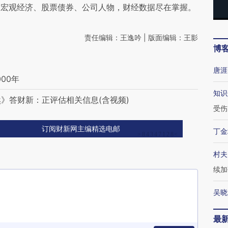
阅宏观经济、股票债券、公司人物，财经数据尽在掌握。
责任编辑：王逸吟 | 版面编辑：王影
博
唐涯
00年
知识
然》答财新：正评估相关信息(含视频)
受伤
订阅财新网主编精选电邮
丁金
村夫
续加
吴晓
最