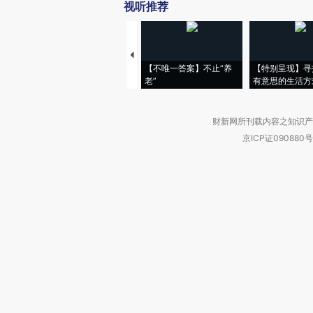
视听推荐
【不唯一答案】不止“养
【特别呈现】寻
老”
有意思的生活方
财新网所刊载内容之知识产
京ICP证090880号
违法和不良信息举报电话（涉网络暴力有
关