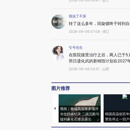
2026-06-06 09:41 · 浙江
我说了不算
转了这么多年，回旋镖终于转到自
2026-06-06 07:08 · 浙江
引号先生
在医院接受治疗之后，两人已于5
而日遗化武的新销毁计划在202
2026-06-06 04:51 · 山西
图片推荐
视线｜极端高温致多瑙河
水位跌破纪录 二战沉船与
韩国高温创百年
猛犸象化石接连露出
警告停止一切户