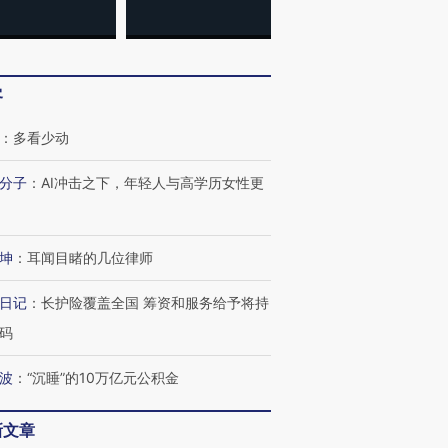
客
：
多看少动
分子
：
AI冲击之下，年轻人与高学历女性更
坤
：
耳闻目睹的几位律师
日记
：
长护险覆盖全国 筹资和服务给予将持
码
波
：
“沉睡”的10万亿元公积金
新文章