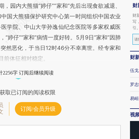
财
，园内大熊猫“婷仔”“家和”先后出现食欲减退、
财
和中国大熊猫保护研究中心第一时间组织中国农业
写
兽医学院、中山大学孙逸仙纪念医院等多家权威医
引
“婷仔”“家和”病情一度好转。5月9日“家和”因肺
突然恶化，于当日12时46分不幸离世。经专家和
财
”目前体征相对稳定。
伍戈
2256字 订阅后继续阅读
罗志
获取已订阅的阅读权限
易峘
员
订阅/会员升级
文
视