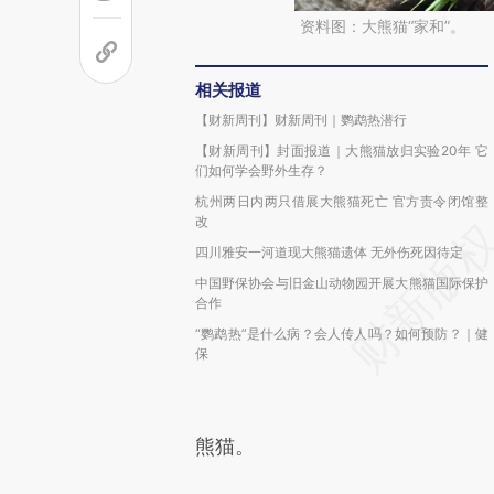
资料图：大熊猫“家和”。
相关报道
【财新周刊】财新周刊｜鹦鹉热潜行
【财新周刊】封面报道｜大熊猫放归实验20年 它
们如何学会野外生存？
杭州两日内两只借展大熊猫死亡 官方责令闭馆整
改
四川雅安一河道现大熊猫遗体 无外伤死因待定
中国野保协会与旧金山动物园开展大熊猫国际保护
合作
“鹦鹉热”是什么病？会人传人吗？如何预防？｜健
保
熊猫。