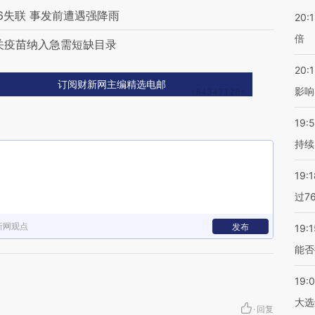
6失联 事发前遭遇强降雨
20:
倍
关疫苗纳入急需短缺目录
20:1
订阅财新网主编精选电邮
影响
19:5
持续
19:1
过7
新网观点
发布
19:1
能否
19:
大选
·
回复