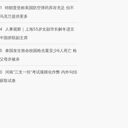
1
特朗普坚称美国防空弹药库存充足 但不
乌克兰提供更多
24
人事观察｜上海55岁女副市长解冬进京
中国侨联副主席
45
泰国发生致命校园枪击案至少6人死亡 枪
父母亦被杀
跨国走私7万
视线｜被称为“蟑螂”的印
视线｜“入侵”还是“人道危
40
河南“三支一扶”考试规模化作弊 内外勾结
检体内含3种
度Z世代 用街头抗争将教
机”？难民潮撕裂西班牙
秘鲁纳斯
育部长拱下台
飞地休达
13人遇难
获取试卷
进第四届链博
【商旅对话】华住集团
技“链”接产
【特别呈现】寻找100种
CFO：不靠规模取胜，华
【特别呈
有意思的生活方式·第三对
住三大增长引擎是什么？
有意思的