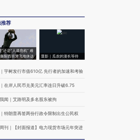
辑推荐
侵”还是“人道危机” 难
撕裂西班牙飞地休达
显影｜瓜农的漫长等待
｜
宇树发行市值610亿 先行者的加速和考验
｜
在岸人民币兑美元汇率连日升破6.75
我闻
｜
艾路明及多名股东被拘
｜
特朗普再签两份行政令限制出生公民权
周刊
｜
【封面报道】电力现货市场元年突进