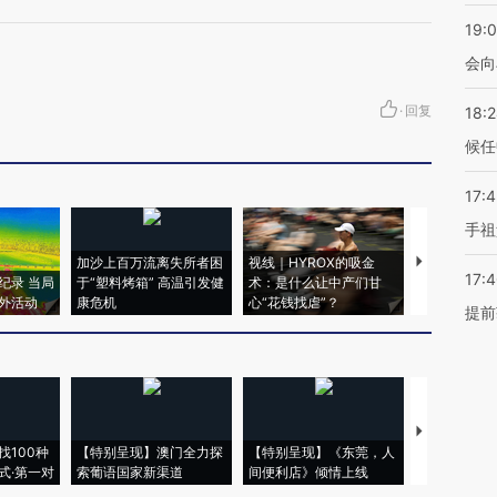
19:0
会向
·
回复
18:
候任
17:
手祖
加沙上百万流离失所者困
视线｜HYROX的吸金
马航飞行员
17:
纪录 当局
于“塑料烤箱” 高温引发健
术：是什么让中产们甘
粒摇头丸 尿
外活动
康危机
心“花钱找虐”？
毒品
提前
【推广】走
找100种
【特别呈现】澳门全力探
【特别呈现】《东莞，人
会，让数智科
式·第一对
索葡语国家新渠道
间便利店》倾情上线
业