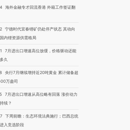
14
海外金融专才回流香港 外籍工作签证翻
2
宁德时代宜春锂矿仍处停产状态 其动向
国内锂资源供需格局
1
7月进出口增速高位放缓，价格驱动还能
多久
8
央行7月继续增持近20吨黄金 累计储备超
600万盎司
5
7月进出口增速从高位略有回落 涨价动力
持续？
07
下周前瞻：生态环境法典施行；巴西总统
进入竞选阶段