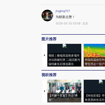
jingjing707
为财新点赞！
2026-05-20 05:58 · 北京
图片推荐
视线｜极端高温致多瑙河
水位跌破纪录 二战沉船与
韩国高温创百年
猛犸象化石接连露出
警告停止一切户
视听推荐
【不唯一答案】不止“养
【特别呈现】寻
老”
有意思的生活方