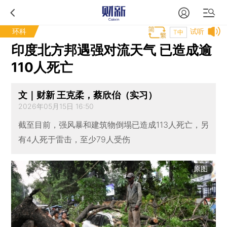
环科
试听
T中
印度北方邦遇强对流天气 已造成逾
110人死亡
文｜财新 王克柔，蔡欣佁（实习）
2026年05月15日 16:50
截至目前，强风暴和建筑物倒塌已造成113人死亡，另
有4人死于雷击，至少79人受伤
原图