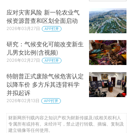
应对灾害风险 新一轮农业气
候资源普查和区划全面启动
2026年03月27日
APP打开
研究：气候变化可能改变新生
儿男女比例(含视频)
2026年02月27日
APP打开
特朗普正式废除气候危害认定
以降车价 多方斥其违背科学
并拟起诉
2026年02月13日
APP打开
财新网所刊载内容之知识产权为财新传媒及/或相关权利人
专属所有或持有。未经许可，禁止进行转载、摘编、复制及
建立镜像等任何使用。