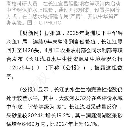
高校科研人员，在长江宜昌胭脂坝右岸汊河内启动
中华鲟保护水上试验，通过开挖明渠、设置拦网等
方式，在自然水域搭建专属“产房”，开展中华鲟产
卵实验。图：IC PHOTO
【财新网】
据推算，2025年葛洲坝下中华鲟
亲鱼11尾，连续9年未监测到自然繁殖，长江江豚
回升至1426头。4月1日农业农村部会同水利部等联
合发布《长江流域水生生物资源及生境状况公报
（2025年）》（下称《公报》），披露这组数
字。
《公报》显示，长江的水生生物完整性指数仍
处于较差水平。其中，大渡河以32分在各评价水域
中垫底，评价等级为“差”。长江流域采砂量反弹，
采砂量较2024年增长19.2%，其中洞庭湖湖区采砂
猛增至6469万吨，比2024年上升42.1%。