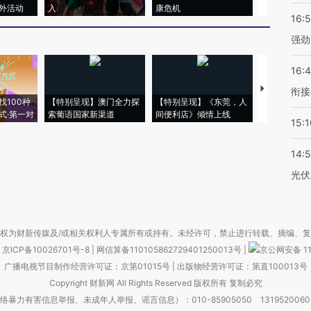
外活动
入
康危机
心“花钱找虐
16:
强劲
16:
【推广】走
衔接
找100种
【特别呈现】澳门全力探
【特别呈现】《东莞，人
会，让数智科
式·第一对
索葡语国家新渠道
间便利店》倾情上线
业
15:1
14:
光伏
权为财新传媒及/或相关权利人专属所有或持有。未经许可，禁止进行转载、摘编、
京ICP备10026701号-8
|
网信算备110105862729401250013号
|
京公网安备 11
广播电视节目制作经营许可证：京第01015号
|
出版物经营许可证：第直100013号
Copyright 财新网 All Rights Reserved 版权所有 复制必究
害信息举报、未成年人举报、谣言信息）：010-85905050 13195200605 举报邮