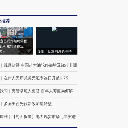
辑推荐
宜昌局部短时降雨
8毫米 紧急转移近
00人
显影｜瓜农的漫长等待
｜
规避封锁 中国超大油轮停靠埃及绕行非洲
｜
在岸人民币兑美元汇率连日升破6.75
我闻
｜
资管掌舵人更替 百年人寿僵局何解
｜
多国出台光伏新政加速转型
周刊
｜
【封面报道】电力现货市场元年突进