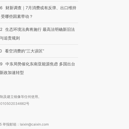
”？
毒品
育部长拱下台
13人遇难
56
财新调查｜7月消费或有反弹、出口维持
 受哪些因素带动？
42
生态环境法典将施行 最高法明确新旧法
进第四届链博
【商旅对话】华住集团
与追责规则
技“链”接产
【特别呈现】寻找100种
CFO：不靠规模取胜，华
【特别呈
有意思的生活方式·第三对
住三大增长引擎是什么？
有意思的
0
看空消费的“三大误区”
59
中东局势催化东南亚能源焦虑 多国出台
新政加速转型
复制及建立镜像等任何使用。
010502034662号
箱：laixin@caixin.com