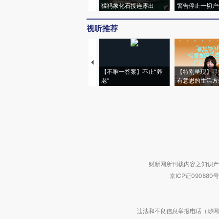
猛犸象化石接连露出
警告停止一切户
视听推荐
【不唯一答案】不止“养
【特别呈现】寻
老”
有意思的生活方
财新网所刊载内容之知识产
京ICP证090880号
违法和不良信息举报电话（涉网络暴力有