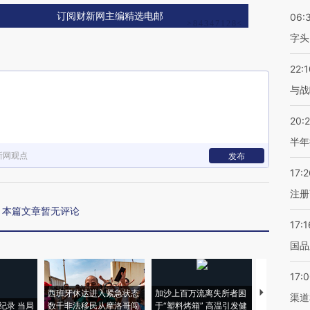
订阅财新网主编精选电邮
06:
字头
22:1
与战
20:
半年
新网观点
发布
17:2
注册
本篇文章暂无评论
17:1
国品
17:
西班牙休达进入紧急状态
加沙上百万流离失所者困
视线｜HYR
渠道
纪录 当局
数千非法移民从摩洛哥闯
于“塑料烤箱” 高温引发健
术：是什么