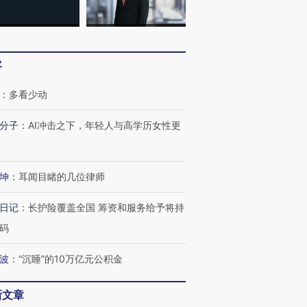
客
：
多看少动
分子
：
AI冲击之下，年轻人与高学历女性更
坤
：
耳闻目睹的几位律师
日记
：
长护险覆盖全国 筹资和服务给予将持
码
波
：
“沉睡”的10万亿元公积金
新文章