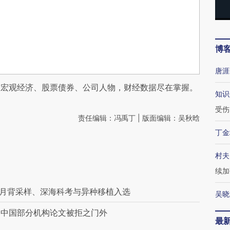
博
唐涯
阅宏观经济、股票债券、公司人物，财经数据尽在掌握。
知识
受伤
责任编辑：冯禹丁 | 版面编辑：吴秋晗
丁金
村夫
续加
 月背采样、深海科考与异种移植入选
吴晓
审查 中国部分机构论文被拒之门外
最