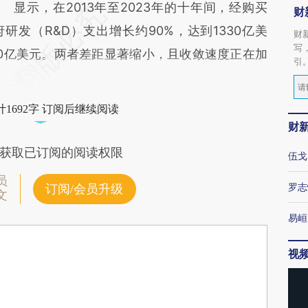
显示，在2013年至2023年的十年间，经购买
财
研发（R&D）支出增长约90%，达到1330亿美
财
写
50亿美元。两者差距显著缩小，且收敛速度正在加
引
1692字 订阅后继续阅读
财
获取已订阅的阅读权限
伍戈
员
罗志
订阅/会员升级
文
易峘
视