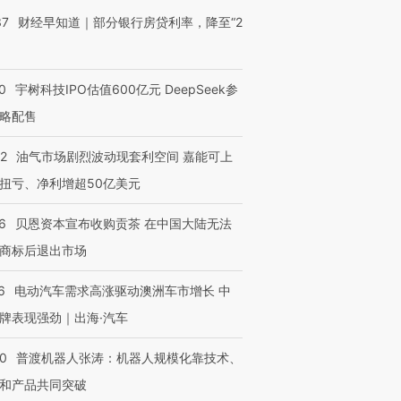
37
财经早知道｜部分银行房贷利率，降至“2
0
宇树科技IPO估值600亿元 DeepSeek参
略配售
22
油气市场剧烈波动现套利空间 嘉能可上
扭亏、净利增超50亿美元
6
贝恩资本宣布收购贡茶 在中国大陆无法
商标后退出市场
6
电动汽车需求高涨驱动澳洲车市增长 中
牌表现强劲｜出海·汽车
00
普渡机器人张涛：机器人规模化靠技术、
OX的吸金
马航飞行员跨国走私7万
视线｜被称为“蟑螂”的印
和产品共同突破
让中产们甘
粒摇头丸 尿检体内含3种
度Z世代 用街头抗争将教
秘鲁纳斯