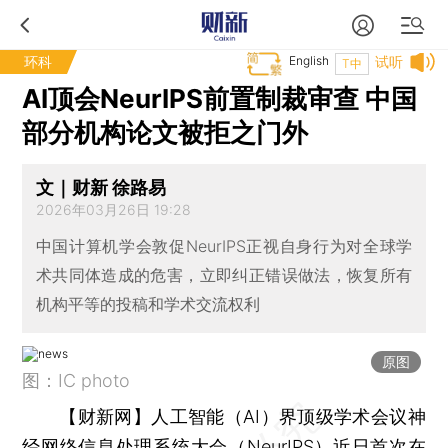
环科
English
试听
T中
AI顶会NeurIPS前置制裁审查 中国
部分机构论文被拒之门外
文｜财新 徐路易
2026年03月26日 19:28
中国计算机学会敦促NeurIPS正视自身行为对全球学
术共同体造成的危害，立即纠正错误做法，恢复所有
机构平等的投稿和学术交流权利
原图
图：IC photo
【财新网】
人工智能（AI）界顶级学术会议神
经网络信息处理系统大会（NeurIPS）近日首次在