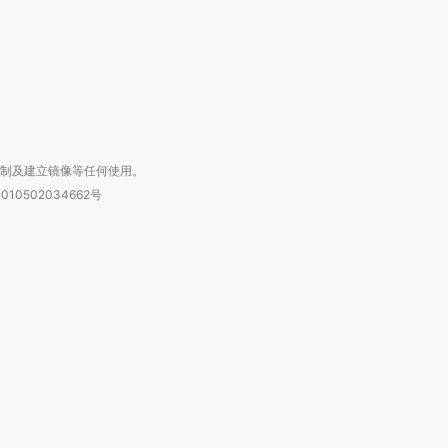
进第四届链博
【商旅对话】华住集团
技“链”接产
【特别呈现】寻找100种
CFO：不靠规模取胜，华
【特别呈
有意思的生活方式·第三对
住三大增长引擎是什么？
有意思的
复制及建立镜像等任何使用。
010502034662号
箱：laixin@caixin.com
链接