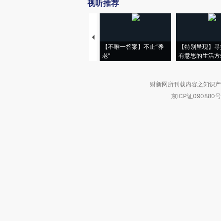
视听推荐
【不唯一答案】不止“养
【特别呈现】寻
老”
有意思的生活方
财新网所刊载内容之知识产
京ICP证090880号
违法和不良信息举报电话（涉网络暴力有
关