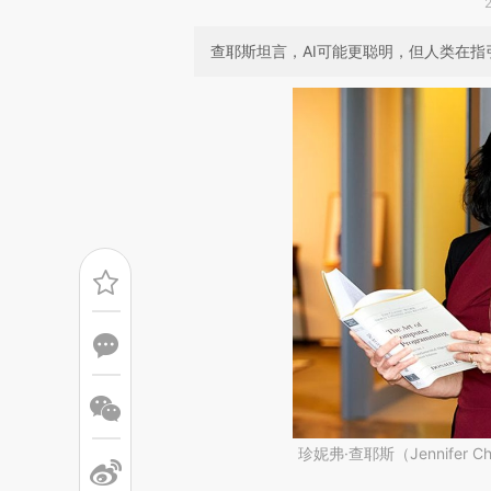
查耶斯坦言，AI可能更聪明，但人类在
珍妮弗·查耶斯（Jennifer C