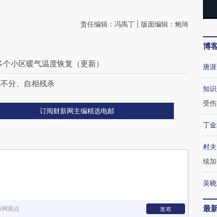
责任编辑：冯禹丁 | 版面编辑：鲍琦
博
多个小区暖气温度恢复（更新）
唐涯
我不分、自相残杀
知识
受伤
订阅财新网主编精选电邮
丁金
村夫
续加
吴晓
最
新网观点
发布