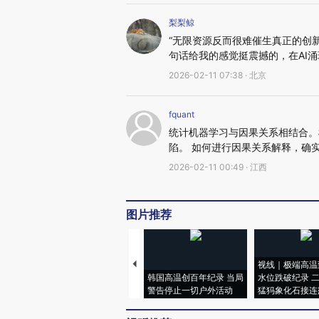
梨梨鲸
“无限资源反而很难催生真正的创
句话给我的感觉挺震撼的，在AI
2026-02-11 07:38 · 北京
fquant
统计机器学习与因果关系相结合。
陷。 如何进行因果关系解释，确
2026-02-11 00:49 · 江西
图片推荐
视线｜极端高温
韩国高温创百年纪录 当局
水位跌破纪录 
警告停止一切户外活动
猛犸象化石接连