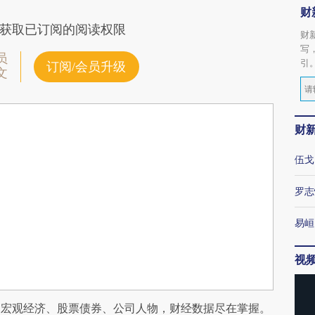
财
获取已订阅的阅读权限
财
写
员
引
订阅/会员升级
文
财
伍戈
罗志
易峘
视
阅宏观经济、股票债券、公司人物，财经数据尽在掌握。