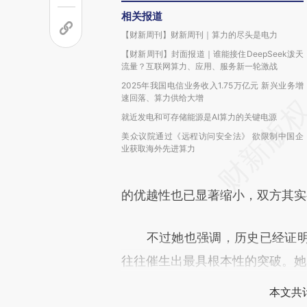
相关报道
【财新周刊】财新周刊｜算力的尽头是电力
【财新周刊】封面报道｜谁能接住DeepSeek泼天
流量？互联网算力、应用、服务新一轮激战
2025年我国电信业务收入1.75万亿元 新兴业务增
速回落、算力供给大增
就近发电和可存储能源是AI算力的关键电源
美众议院通过《远程访问安全法》 欲限制中国企
业获取海外先进算力
的优越性也已显著缩小，双方其实
不过她也强调，历史已经证明
往往催生出最具根本性的突破。她
本文共计