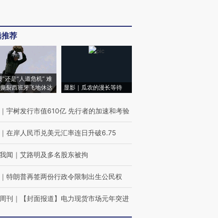
辑推荐
侵”还是“人道危机” 难
撕裂西班牙飞地休达
显影｜瓜农的漫长等待
｜
宇树发行市值610亿 先行者的加速和考验
｜
在岸人民币兑美元汇率连日升破6.75
我闻
｜
艾路明及多名股东被拘
｜
特朗普再签两份行政令限制出生公民权
周刊
｜
【封面报道】电力现货市场元年突进