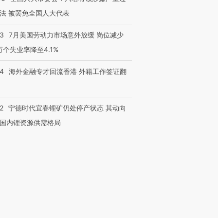
法 被罢免全国人大代表
43
7月美国劳动力市场意外放缓 岗位减少
3万个失业率降至4.1%
14
海外金融专才回流香港 外籍工作签证翻
2
宁德时代宜春锂矿仍处停产状态 其动向
国内锂资源供需格局
跨国走私7万
视线｜被称为“蟑螂”的印
视线｜“入侵”还是“人道危
检体内含3种
度Z世代 用街头抗争将教
机”？难民潮撕裂西班牙
秘鲁纳斯
育部长拱下台
飞地休达
13人遇难