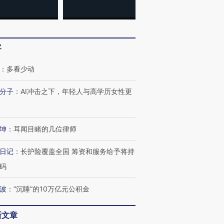
客
：
多看少动
分子
：
AI冲击之下，年轻人与高学历女性更
坤
：
耳闻目睹的几位律师
日记
：
长护险覆盖全国 筹资和服务给予将持
码
波
：
“沉睡”的10万亿元公积金
新文章