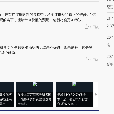
纪违
新，唯有在突破限制的过程中，科学才能获得真正的进步。” 这
21:
涌现的当下，能够带来警醒的预期，创新将会更加稀缺。
2.
5
·
回复
20:
倍
机器学习是数据驱动型的，结果不好进行因果解释，这是缺
实是个难题。
20:1
2
·
回复
影响
致多瑙河
加沙上百万流离失所者困
视线｜HYROX的吸金
马航飞行员
二战沉船与
于“塑料烤箱” 高温引发健
术：是什么让中产们甘
粒摇头丸 尿
露出
康危机
心“花钱找虐”？
毒品