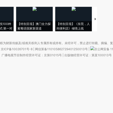
【推广】走
找100种
【特别呈现】澳门全力探
【特别呈现】《东莞，人
会，让数智科
式·第一对
索葡语国家新渠道
间便利店》倾情上线
业
权为财新传媒及/或相关权利人专属所有或持有。未经许可，禁止进行转载、摘编、
京ICP备10026701号-8
|
网信算备110105862729401250013号
|
京公网安备 11
广播电视节目制作经营许可证：京第01015号
|
出版物经营许可证：第直100013号
Copyright 财新网 All Rights Reserved 版权所有 复制必究
害信息举报、未成年人举报、谣言信息）：010-85905050 13195200605 举报邮
于我们
|
加入我们
|
啄木鸟公益基金会
|
意见与反馈
|
提供新闻线索
|
联系我们
|
友情