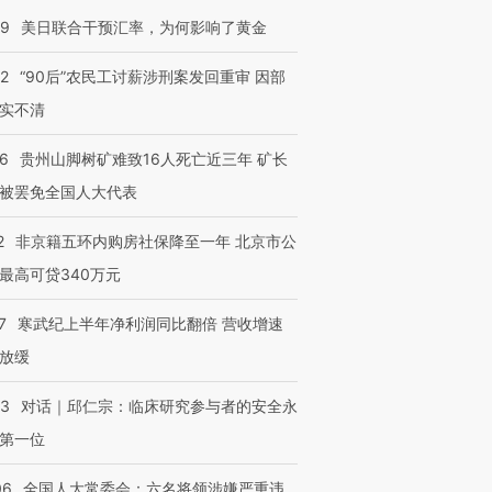
09
美日联合干预汇率，为何影响了黄金
32
“90后”农民工讨薪涉刑案发回重审 因部
实不清
36
贵州山脚树矿难致16人死亡近三年 矿长
被罢免全国人大代表
2
非京籍五环内购房社保降至一年 北京市公
最高可贷340万元
7
寒武纪上半年净利润同比翻倍 营收增速
放缓
53
对话｜邱仁宗：临床研究参与者的安全永
第一位
06
全国人大常委会：六名将领涉嫌严重违