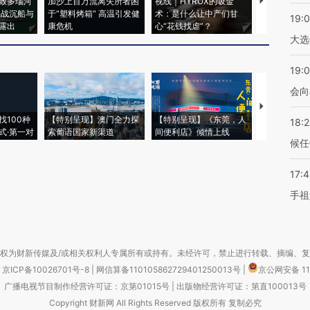
致多瑙河
加沙上百万流离失所者困
视线｜HYROX的吸金
马航飞行员
二战沉船与
于“塑料烤箱” 高温引发健
术：是什么让中产们甘
粒摇头丸 尿
19:
露出
康危机
心“花钱找虐”？
毒品
大选
19:0
会向
【推广】走
找100种
【特别呈现】澳门全力探
【特别呈现】《东莞，人
会，让数智科
18:
式·第一对
索葡语国家新渠道
间便利店》倾情上线
业
候任
17:
手祖
权为财新传媒及/或相关权利人专属所有或持有。未经许可，禁止进行转载、摘编、
京ICP备10026701号-8
|
网信算备110105862729401250013号
|
京公网安备 11
广播电视节目制作经营许可证：京第01015号
|
出版物经营许可证：第直100013号
Copyright 财新网 All Rights Reserved 版权所有 复制必究