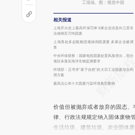
工现场。图：视觉中国
相关报道
上海开出史上最高环保罚单 9家企业涉及向江苏非
法倾倒百万吨固废
上海查处多起船舶违规倾倒固废案 多家企业被调
查
中央环保督察：国家电投固废处置风险突出，部分
项目未落实海洋生物监测要求
环境部：正寻求“基于自然”的大宗工业固废综合利
用方案
最高法公布十大固废污染环境典型案例
价值但被抛弃或者放弃的固态、
律、行政法规规定纳入固体废物
生活垃圾、建筑垃圾、农业固体废