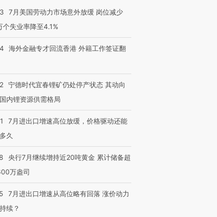
43
7月美国劳动力市场意外放缓 岗位减少
3万个失业率降至4.1%
14
海外金融专才回流香港 外籍工作签证翻
2
宁德时代宜春锂矿仍处停产状态 其动向
国内锂资源供需格局
1
7月进出口增速高位放缓，价格驱动还能
多久
8
央行7月继续增持近20吨黄金 累计储备超
600万盎司
5
7月进出口增速从高位略有回落 涨价动力
持续？