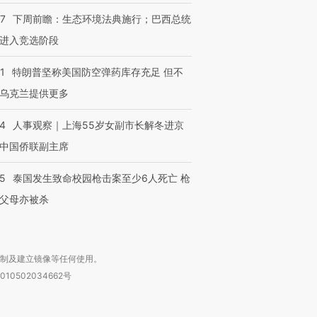
跨国走私7万
视线｜被称为“蟑螂”的印
视线｜“入侵”还是“人道危
检体内含3种
度Z世代 用街头抗争将教
机”？难民潮撕裂西班牙
秘鲁纳斯
07
下周前瞻：生态环境法典施行；巴西总统
育部长拱下台
飞地休达
13人遇难
进入竞选阶段
1
特朗普坚称美国防空弹药库存充足 但不
乌克兰提供更多
进第四届链博
【商旅对话】华住集团
技“链”接产
【特别呈现】寻找100种
CFO：不靠规模取胜，华
【特别呈
24
人事观察｜上海55岁女副市长解冬进京
有意思的生活方式·第三对
住三大增长引擎是什么？
有意思的
中国侨联副主席
45
泰国发生致命校园枪击案至少6人死亡 枪
父母亦被杀
复制及建立镜像等任何使用。
010502034662号