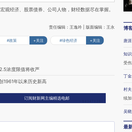
阅宏观经济、股票债券、公司人物，财经数据尽在掌握。
责任编辑：王逸吟 | 版面编辑：王永
博
#政策
+关注
#绿色经济
+关注
唐涯
知识
受伤
2.5浓度限值将收严
丁金
再创1961年以来历史新高
村夫
续加
订阅财新网主编精选电邮
吴晓
最