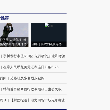
辑推荐
侵”还是“人道危机” 难
撕裂西班牙飞地休达
显影｜瓜农的漫长等待
｜
宇树发行市值610亿 先行者的加速和考验
｜
在岸人民币兑美元汇率连日升破6.75
我闻
｜
艾路明及多名股东被拘
｜
特朗普再签两份行政令限制出生公民权
周刊
｜
【封面报道】电力现货市场元年突进