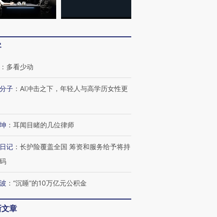
客
：
多看少动
分子
：
AI冲击之下，年轻人与高学历女性更
坤
：
耳闻目睹的几位律师
日记
：
长护险覆盖全国 筹资和服务给予将持
码
波
：
“沉睡”的10万亿元公积金
新文章