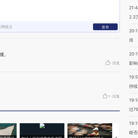
21:
2.
新网观点
发布
20:
倍
20:1
缓。
影响
·
回复
19:5
持续
1
·
回复
19:1
过7
19:1
能否