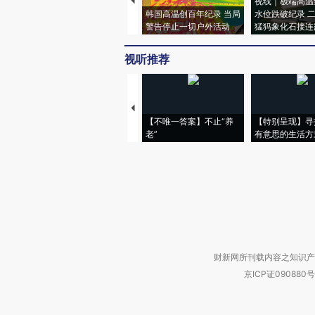
视线｜极端高温
韩国高温创百年纪录 当局
水位跌破纪录 
警告停止一切户外活动
猛犸象化石接连
视听推荐
【不唯一答案】不止“养
【特别呈现】寻
老”
有意思的生活方
财新网所刊载内容之知识产
京ICP证090880号