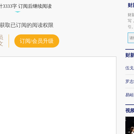
财
3333字 订阅后继续阅读
财
写
获取已订阅的阅读权限
引
员
订阅/会员升级
文
财
伍戈
罗志
易峘
视