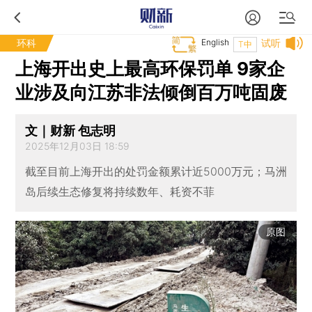
环科
English
试听
T中
上海开出史上最高环保罚单 9家企
业涉及向江苏非法倾倒百万吨固废
文｜财新 包志明
2025年12月03日 18:59
截至目前上海开出的处罚金额累计近5000万元；马洲
岛后续生态修复将持续数年、耗资不菲
原图