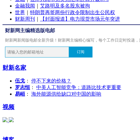
金融我闻
｜
艾路明及多名股东被拘
世界
｜
特朗普再签两份行政令限制出生公民权
财新周刊
｜
【封面报道】电力现货市场元年突进
财新网主编精选版电邮
财新网新闻版电邮全新升级！财新网主编精心编写，每个工作日定时投递，
订阅
财新名家
伍戈
：
停不下来的价格？
罗志恒
：
中美人工智能竞争：道路比技术更重要
易峘
：
海外能源供给缺口对中国的影响
视频
博客