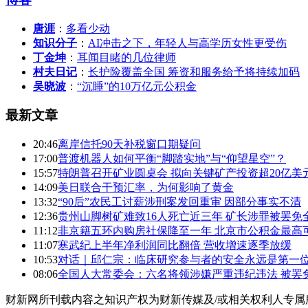
唐涯
：
多看少动
知识分子
：
AI冲击之下，年轻人与高学历女性更受伤
丁金坤
：
耳闻目睹的几位律师
村夫日记
：
长护险覆盖全国 筹资和服务给予将持续加码
吴晓波
：
“沉睡”的10万亿元公积金
最新文章
20:46
离岸信托90天补税窗口期疑问
17:00
普渡机器人如何平衡“脚踏实地”与“仰望星空”？
15:57
特朗普召开矿业圆桌会 拟向关键矿产投资超20亿美
14:09
美日联合干预汇率，为何影响了黄金
13:32
“90后”农民工讨薪涉刑案发回重审 因部分事实不清
12:36
贵州山脚树矿难致16人死亡近三年 矿长涉罪被罢免
11:12
非京籍五环内购房社保降至一年 北京市公积金最高可
11:07
寒武纪上半年净利润同比翻倍 营收增速逐季放缓
10:53
对话｜邱仁宗：临床研究参与者的安全永远是第一
08:06
全国人大常委会：六名将领涉嫌严重违纪违法 被罢
财新网所刊载内容之知识产权为财新传媒及/或相关权利人专