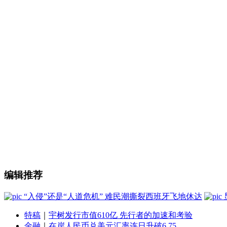
编辑推荐
“入侵”还是“人道危机” 难民潮撕裂西班牙飞地休达
特稿
｜
宇树发行市值610亿 先行者的加速和考验
金融
｜
在岸人民币兑美元汇率连日升破6.75