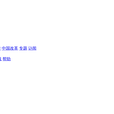
较
中国改革
专题
讣闻
载
帮助