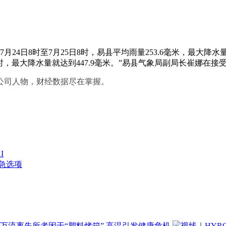
日8时至7月25日8时，易县平均雨量253.6毫米，最大降水量为
个小时，最大降水量就达到447.9毫米。”易县气象局副局长崔娜在
公司人物，财经数据尽在掌握。
I
急选项
万流离失所者困于“塑料烤箱” 高温引发健康危机
视线｜HYR