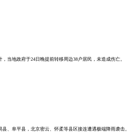
计，当地政府于24日晚提前转移周边38户居民，未造成伤亡。
易县、阜平县，北京密云、怀柔等县区接连遭遇极端降雨袭击。