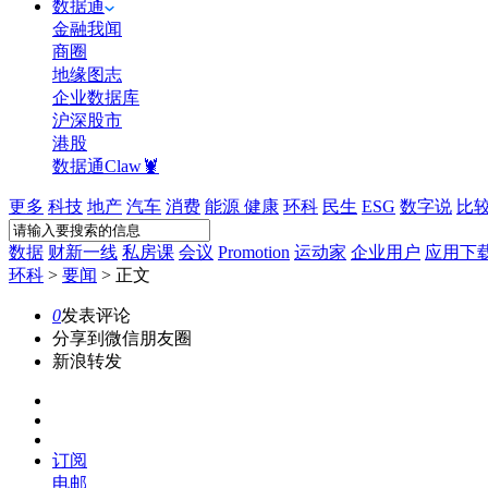
数据通
金融我闻
商圈
地缘图志
企业数据库
沪深股市
港股
数据通Claw🦞
更多
科技
地产
汽车
消费
能源
健康
环科
民生
ESG
数字说
比
数据
财新一线
私房课
会议
Promotion
运动家
企业用户
应用下
环科
>
要闻
>
正文
0
发表评论
分享到微信朋友圈
新浪转发
订阅
电邮