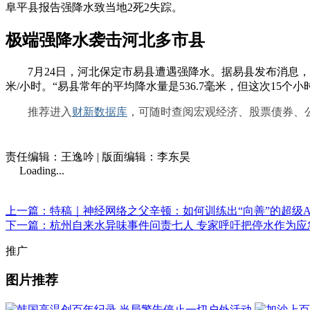
阜平县报告强降水致当地2死2失踪。
极端强降水袭击河北多市县
7月24日，河北保定市易县遭遇强降水。据易县发布消息，7月24
米/小时。“易县常年的平均降水量是536.7毫米，但这次15
推荐进入
财新数据库
，可随时查阅宏观经济、股票债券、
责任编辑：王逸吟 | 版面编辑：李东昊
Loading...
上一篇：特稿｜神经网络之父辛顿：如何训练出“向善”的超级A
下一篇：杭州自来水异味事件问责七人 专家呼吁把停水作为应
推广
图片推荐
韩国高温创百年纪录 当局警告停止一切户外活动
加沙上百