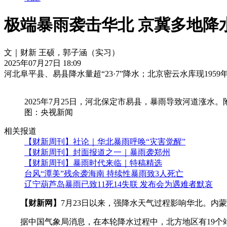
极端暴雨袭击华北 京冀多地降
文｜财新 王硕，郭子涵（实习）
2025年07月27日 18:09
河北阜平县、易县降水量超“23·7”降水；北京密云水库现195
2025年7月25日，河北保定市易县，暴雨导致河道涨水
图：央视新闻
相关报道
【财新周刊】社论｜华北暴雨呼唤“灾害觉醒”
【财新周刊】封面报道之一｜暴雨袭郑州
【财新周刊】暴雨时代来临｜特稿精选
台风“潭美”残余袭海南 持续性暴雨致3人死亡
辽宁葫芦岛暴雨已致11死14失联 发布会为遇难者默哀
【财新网】
7月23日以来，强降水天气过程影响华北。内
据中国气象局消息，在本轮降水过程中，北方地区有19个站