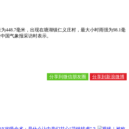
448.7毫米，出现在塘湖镇仁义庄村，最大小时雨强为98.1毫
接受中国气象报采访时表示。
分享到微信朋友圈
分享到新浪微博
OX的吸金术：是什么让中产们甘心“花钱找虐”？
视线｜被称