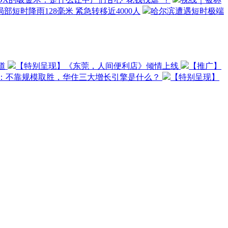
部短时降雨128毫米 紧急转移近4000人
哈尔滨遭遇短时极端
道
【特别呈现】《东莞，人间便利店》倾情上线
【推广】
O：不靠规模取胜，华住三大增长引擎是什么？
【特别呈现】