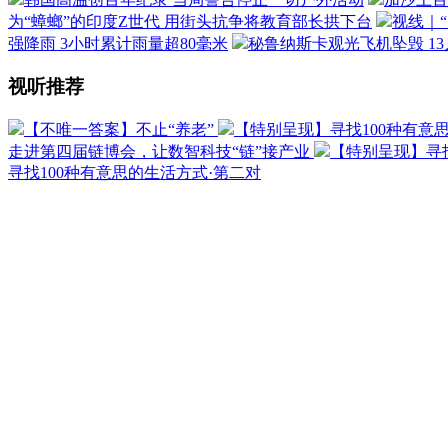
为“蟑螂”的印度Z世代 用街头抗争将教育部长拱下台
视线｜
强降雨 3小时累计雨量超80毫米
秘鲁纳斯卡观光飞机坠毁 1
视听推荐
【不唯一答案】不止“养老”
【特别呈现】寻找100种有意
走进第四届链博会，让数智科技“链”接产业
【特别呈现】寻找
寻找100种有意思的生活方式·第二对