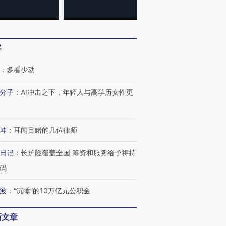
客
：
多看少动
分子
：
AI冲击之下，年轻人与高学历女性更
坤
：
耳闻目睹的几位律师
日记
：
长护险覆盖全国 筹资和服务给予将持
码
波
：
“沉睡”的10万亿元公积金
新文章