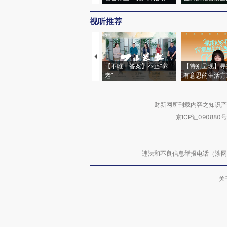
视听推荐
【不唯一答案】不止“养
【特别呈现】寻
老”
有意思的生活方
财新网所刊载内容之知识产
京ICP证090880号
违法和不良信息举报电话（涉网络暴力有
关