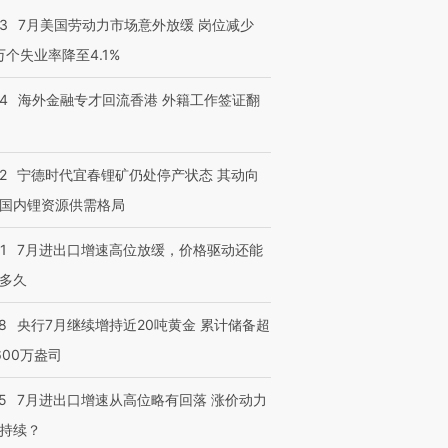
43
7月美国劳动力市场意外放缓 岗位减少
3万个失业率降至4.1%
14
海外金融专才回流香港 外籍工作签证翻
2
宁德时代宜春锂矿仍处停产状态 其动向
国内锂资源供需格局
1
7月进出口增速高位放缓，价格驱动还能
多久
8
央行7月继续增持近20吨黄金 累计储备超
600万盎司
5
7月进出口增速从高位略有回落 涨价动力
持续？