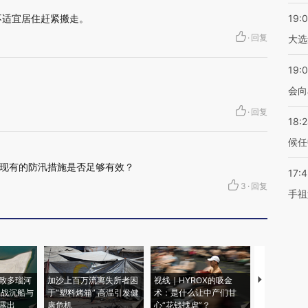
不适宜居住赶紧搬走。
19:
·
回复
大选
19:0
会向
·
回复
18:
候任
现有的防汛措施是否足够有效？
17:
3
·
回复
手祖
致多瑙河
加沙上百万流离失所者困
视线｜HYROX的吸金
马航飞行员
二战沉船与
于“塑料烤箱” 高温引发健
术：是什么让中产们甘
粒摇头丸 尿
露出
康危机
心“花钱找虐”？
毒品