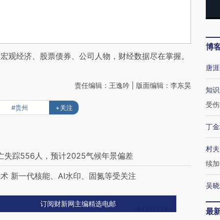
博
阅宏观经济、股票债券、公司人物，财经数据尽在掌握。
唐涯
责任编辑：王逸吟 | 版面编辑：李东昊
知识
受伤
#贵州
+关注
丁金
村夫
失踪556人，预计2025气候年景偏差
续加
术 新一代核能、AI水印、固氮等受关注
吴晓
订阅财新网主编精选电邮
最