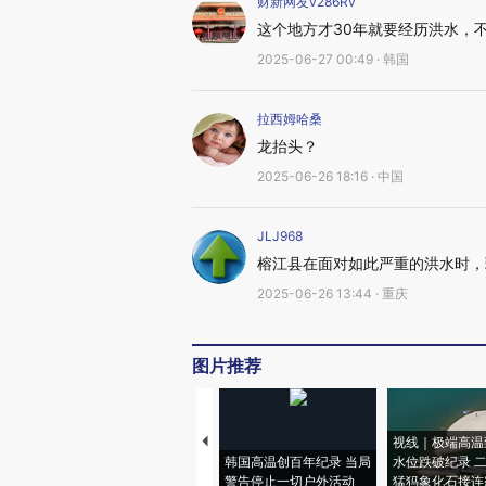
财新网友v286Rv
这个地方才30年就要经历洪水，
2025-06-27 00:49 · 韩国
拉西姆哈桑
龙抬头？
2025-06-26 18:16 · 中国
JLJ968
榕江县在面对如此严重的洪水时，
2025-06-26 13:44 · 重庆
图片推荐
视线｜极端高温
韩国高温创百年纪录 当局
水位跌破纪录 
警告停止一切户外活动
猛犸象化石接连