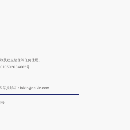
进第四届链博
【商旅对话】华住集团
技“链”接产
【特别呈现】寻找100种
CFO：不靠规模取胜，华
【特别呈
有意思的生活方式·第三对
住三大增长引擎是什么？
有意思的
复制及建立镜像等任何使用。
010502034662号
箱：laixin@caixin.com
链接