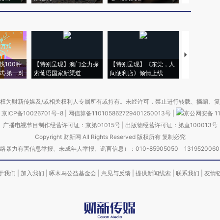
【推广】走
找100种
【特别呈现】澳门全力探
【特别呈现】《东莞，人
会，让数智科
式·第一对
索葡语国家新渠道
间便利店》倾情上线
业
权为财新传媒及/或相关权利人专属所有或持有。未经许可，禁止进行转载、摘编、
京ICP备10026701号-8
|
网信算备110105862729401250013号
|
京公网安备 11
广播电视节目制作经营许可证：京第01015号
|
出版物经营许可证：第直100013号
Copyright 财新网 All Rights Reserved 版权所有 复制必究
害信息举报、未成年人举报、谣言信息）：010-85905050 13195200605 举报邮
于我们
|
加入我们
|
啄木鸟公益基金会
|
意见与反馈
|
提供新闻线索
|
联系我们
|
友情