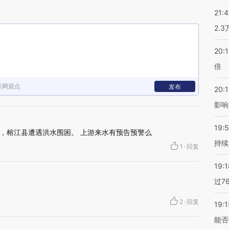
21:
2.
20:
倍
新网观点
发布
20:1
影响
19:5
，榕江县遭遇洪水围困。 上游来水有预告预警么
持续
1
·
回复
19:1
过7
2
·
回复
19:1
能否