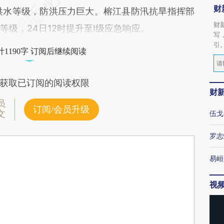
财
洪水等级，防洪压力巨大。榕江县防汛抗旱指挥部
财
等级，24日12时提升至I级应急响应。
写
引
1190字 订阅后继续阅读
获取已订阅的阅读权限
财
员
订阅/会员升级
文
伍戈
罗志
易峘
视