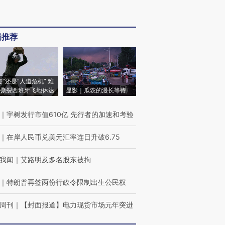
辑推荐
侵”还是“人道危机” 难
撕裂西班牙飞地休达
显影｜瓜农的漫长等待
｜
宇树发行市值610亿 先行者的加速和考验
｜
在岸人民币兑美元汇率连日升破6.75
我闻
｜
艾路明及多名股东被拘
｜
特朗普再签两份行政令限制出生公民权
周刊
｜
【封面报道】电力现货市场元年突进