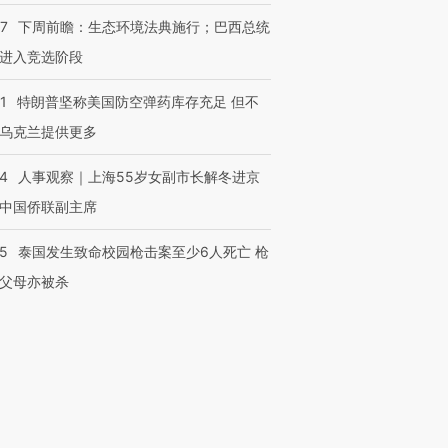
07
下周前瞻：生态环境法典施行；巴西总统
进入竞选阶段
1
特朗普坚称美国防空弹药库存充足 但不
乌克兰提供更多
24
人事观察｜上海55岁女副市长解冬进京
中国侨联副主席
45
泰国发生致命校园枪击案至少6人死亡 枪
父母亦被杀
跨国走私7万
视线｜被称为“蟑螂”的印
视线｜“入侵”还是“人道危
检体内含3种
度Z世代 用街头抗争将教
机”？难民潮撕裂西班牙
秘鲁纳斯
育部长拱下台
飞地休达
13人遇难