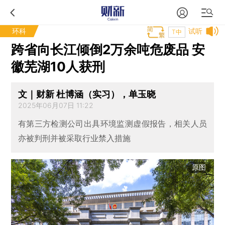
环科
试听
T中
跨省向长江倾倒2万余吨危废品 安
徽芜湖10人获刑
文｜财新 杜博涵（实习），单玉晓
2025年06月07日 11:22
有第三方检测公司出具环境监测虚假报告，相关人员
亦被判刑并被采取行业禁入措施
原图