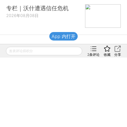
专栏｜沃什遭遇信任危机
2026年08月08日
App 内打开
财新移动
发表评论得积分
2
条评论
收藏
分享
财新
财新周刊
Caixin
登录
网页版
订阅电邮
|
|
Copyright 财新网 All Rights Reserved