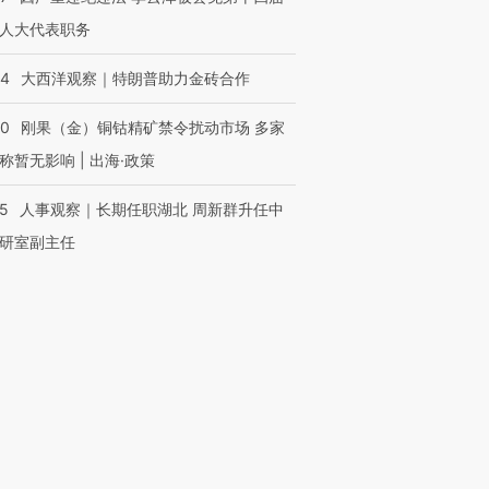
人大代表职务
44
大西洋观察｜特朗普助力金砖合作
40
刚果（金）铜钴精矿禁令扰动市场 多家
称暂无影响 | 出海·政策
25
人事观察｜长期任职湖北 周新群升任中
研室副主任
跨国走私7万
视线｜被称为“蟑螂”的印
视线｜“入侵”还是“人道危
检体内含3种
度Z世代 用街头抗争将教
机”？难民潮撕裂西班牙
秘鲁纳斯