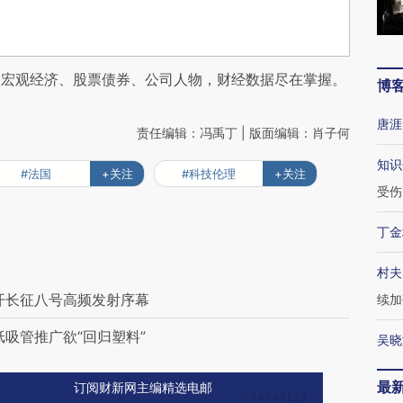
阅宏观经济、股票债券、公司人物，财经数据尽在掌握。
博
唐涯
责任编辑：冯禹丁 | 版面编辑：肖子何
知识
#法国
+关注
#科技伦理
+关注
受伤
丁金
村夫
开长征八号高频发射序幕
续加
吸管推广欲“回归塑料”
吴晓
最
订阅财新网主编精选电邮