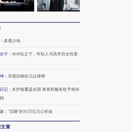
客
：
多看少动
分子
：
AI冲击之下，年轻人与高学历女性更
坤
：
耳闻目睹的几位律师
日记
：
长护险覆盖全国 筹资和服务给予将持
码
波
：
“沉睡”的10万亿元公积金
新文章