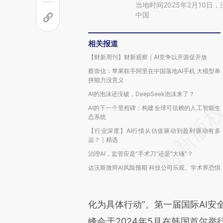
当地时间2025年2月10
中国
相关报道
【财新周刊】财新观察｜AI竞争以开源促开放
蔡崇信：苹果联手阿里在中国落地AI手机 大模型单
拼能力没意义
AI的泡沫还没破，DeepSeek泡沫来了？
AI的下一个里程碑：构建全球可信赖的人工智能生
态系统
【行业深度】AI行情从估值驱动到盈利驱动有多
远？｜精选
治理AI，监管应是“手术刀”还是“大锤”？
达沃斯激辩AI风险预期 科技公司乐观、学术界恐惧
化为具体行动”。第一届国际AI安
峰会于2024年5月在韩国首尔举