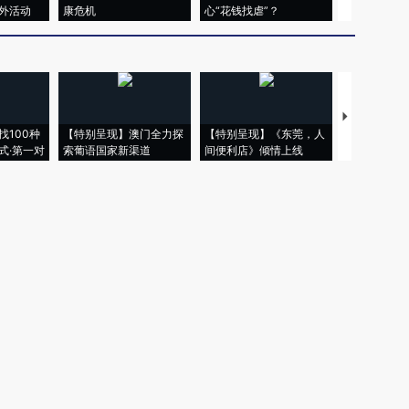
外活动
康危机
心“花钱找虐”？
毒品
【推广】走
找100种
【特别呈现】澳门全力探
【特别呈现】《东莞，人
会，让数智科
式·第一对
索葡语国家新渠道
间便利店》倾情上线
业
权为财新传媒及/或相关权利人专属所有或持有。未经许可，禁止进行转载、摘编、
京ICP备10026701号-8
|
网信算备110105862729401250013号
|
京公网安备 11
广播电视节目制作经营许可证：京第01015号
|
出版物经营许可证：第直100013号
Copyright 财新网 All Rights Reserved 版权所有 复制必究
害信息举报、未成年人举报、谣言信息）：010-85905050 13195200605 举报邮
于我们
|
加入我们
|
啄木鸟公益基金会
|
意见与反馈
|
提供新闻线索
|
联系我们
|
友情