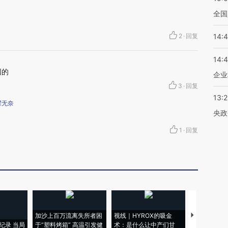
全国
2
·
回复
14:
14:
因的
企业
3
·
回复
13:
耀无奈
央政
1
·
回复
加沙上百万流离失所者困
视线｜HYROX的吸金
马航飞行员
纪录 当局
于“塑料烤箱” 高温引发健
术：是什么让中产们甘
粒摇头丸 尿