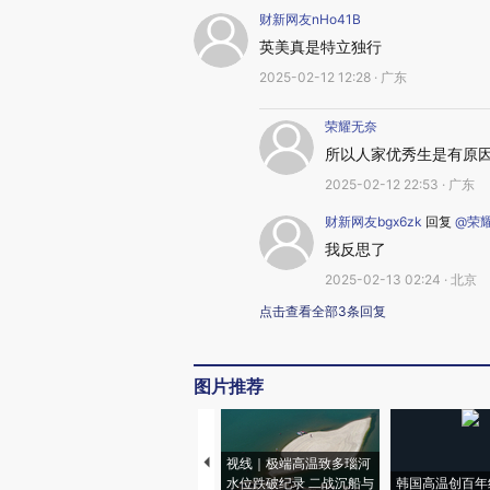
财新网友nHo41B
英美真是特立独行
2025-02-12 12:28 · 广东
荣耀无奈
所以人家优秀生是有原
2025-02-12 22:53 · 广东
财新网友bgx6zk
回复
@荣
我反思了
2025-02-13 02:24 · 北京
点击查看全部3条回复
图片推荐
视线｜极端高温致多瑙河
水位跌破纪录 二战沉船与
韩国高温创百年