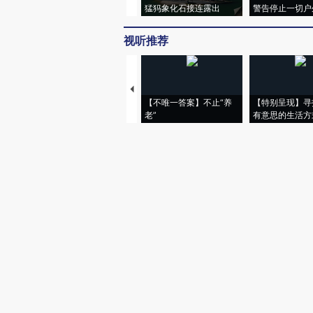
猛犸象化石接连露出
警告停止一切户
视听推荐
【不唯一答案】不止“养
【特别呈现】寻
老”
有意思的生活方
财新网所刊载内容之知识产
京ICP证090880号
违法和不良信息举报电话（涉网络暴力有
关