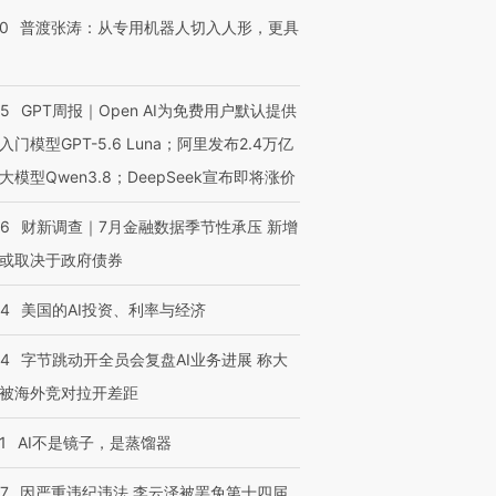
00
普渡张涛：从专用机器人切入人形，更具
55
GPT周报｜Open AI为免费用户默认提供
入门模型GPT-5.6 Luna；阿里发布2.4万亿
大模型Qwen3.8；DeepSeek宣布即将涨价
46
财新调查｜7月金融数据季节性承压 新增
或取决于政府债券
44
美国的AI投资、利率与经济
44
字节跳动开全员会复盘AI业务进展 称大
被海外竞对拉开差距
1
AI不是镜子，是蒸馏器
07
因严重违纪违法 李云泽被罢免第十四届