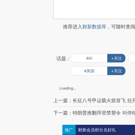
推荐进入
财新数据库
，可随时查
话题：
#AI
+关注
#英国
+关注
Loading...
上一篇：长征八号甲运载火箭首飞 拉
下一篇：特朗普推翻拜登禁塑令 叫停纸
推广
财新会员积分兑好礼