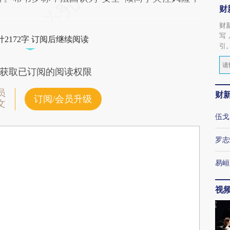
财
财
写
2172字 订阅后继续阅读
引
获取已订阅的阅读权限
员
财
订阅/会员升级
文
伍戈
罗志
易峘
视