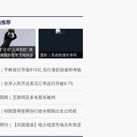
辑推荐
侵”还是“人道危机” 难
撕裂西班牙飞地休达
显影｜瓜农的漫长等待
｜
宇树发行市值610亿 先行者的加速和考验
｜
在岸人民币兑美元汇率连日升破6.75
我闻
｜
艾路明及多名股东被拘
｜
特朗普再签两份行政令限制出生公民权
周刊
｜
【封面报道】电力现货市场元年突进