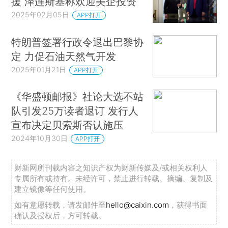
援 泽连斯基称欢迎美企投资
2025年02月05日
APP打开
特朗普签署行政令退出巴黎协
定 力促石油天然气开发
2025年01月21日
APP打开
《华盛顿邮报》社论大选不站
队引发25万读者退订 发行人
宣布决定贝索斯否认施压
2024年10月30日
APP打开
财新网所刊载内容之知识产权为财新传媒及/或相关权利人
专属所有或持有。未经许可，禁止进行转载、摘编、复制及
建立镜像等任何使用。
如有意愿转载，请发邮件至
hello@caixin.com
，获得书面
确认及授权后，方可转载。