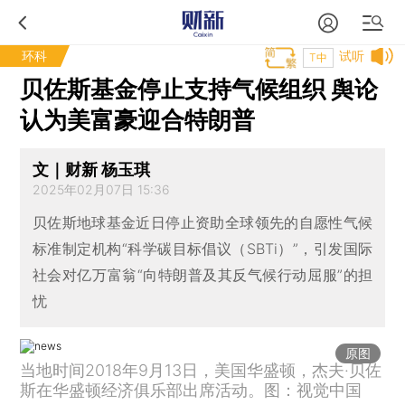
环科
试听
T中
贝佐斯基金停止支持气候组织 舆论
认为美富豪迎合特朗普
文｜财新 杨玉琪
2025年02月07日 15:36
贝佐斯地球基金近日停止资助全球领先的自愿性气候
标准制定机构“科学碳目标倡议（SBTi）”，引发国际
社会对亿万富翁“向特朗普及其反气候行动屈服”的担
忧
原图
当地时间2018年9月13日，美国华盛顿，杰夫·贝佐
斯在华盛顿经济俱乐部出席活动。图：视觉中国