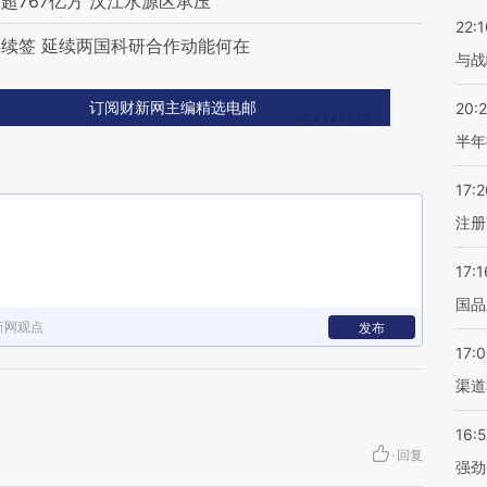
767亿方 汉江水源区承压
22:1
续签 延续两国科研合作动能何在
与战
20:
订阅财新网主编精选电邮
半年
17:2
注册
17:1
国品
新网观点
发布
17:
渠道
16:
·
回复
强劲