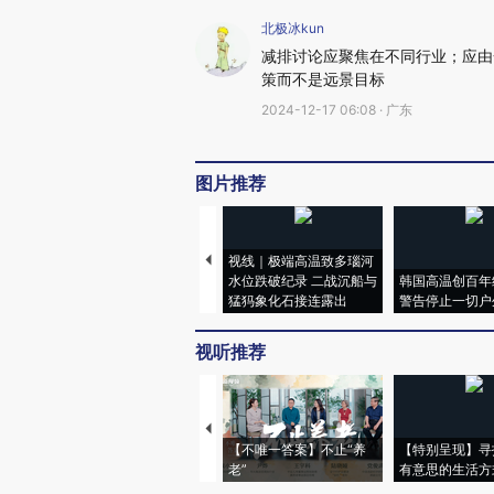
北极冰kun
减排讨论应聚焦在不同行业；应由
策而不是远景目标
2024-12-17 06:08 · 广东
图片推荐
视线｜极端高温致多瑙河
水位跌破纪录 二战沉船与
韩国高温创百年
猛犸象化石接连露出
警告停止一切户
视听推荐
【不唯一答案】不止“养
【特别呈现】寻
老”
有意思的生活方