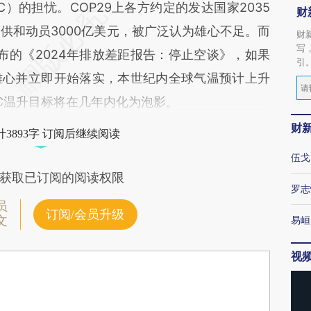
）的担忧。COP29上各方约定的发达国家2035
财
供和动员3000亿美元，被广泛认为雄心不足。而
财
写
发布的《2024年排放差距报告：停止空谈》，如果
引
雄心并立即开始落实，本世纪内全球气温预计上升
.5°C温升目标将在几年内化为泡影。
财
3893字 订阅后继续阅读
伍戈
获取已订阅的阅读权限
罗志
员
订阅/会员升级
文
易峘
视