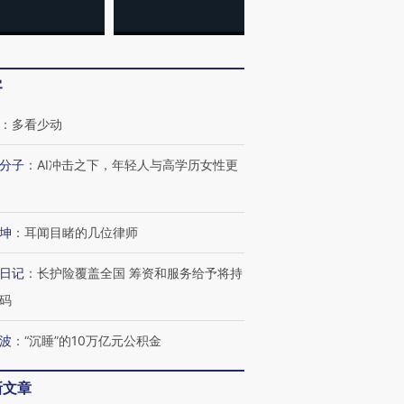
客
：
多看少动
分子
：
AI冲击之下，年轻人与高学历女性更
坤
：
耳闻目睹的几位律师
日记
：
长护险覆盖全国 筹资和服务给予将持
码
波
：
“沉睡”的10万亿元公积金
新文章