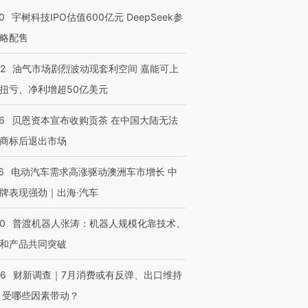
0
宇树科技IPO估值600亿元 DeepSeek参
略配售
22
油气市场剧烈波动现套利空间 嘉能可上
扭亏、净利增超50亿美元
6
贝恩资本宣布收购贡茶 在中国大陆无法
商标后退出市场
6
电动汽车需求高涨驱动澳洲车市增长 中
牌表现强劲｜出海·汽车
00
普渡机器人张涛：机器人规模化靠技术、
和产品共同突破
56
财新调查｜7月消费或有反弹、出口维持
 受哪些因素带动？