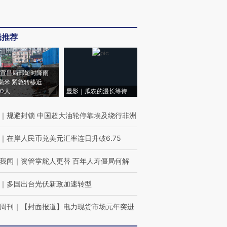
辑推荐
宜昌局部短时降雨
8毫米 紧急转移近
00人
显影｜瓜农的漫长等待
｜
规避封锁 中国超大油轮停靠埃及绕行非洲
｜
在岸人民币兑美元汇率连日升破6.75
我闻
｜
资管掌舵人更替 百年人寿僵局何解
｜
多国出台光伏新政加速转型
周刊
｜
【封面报道】电力现货市场元年突进