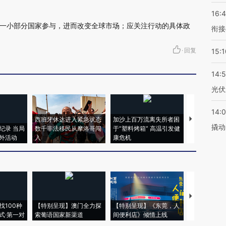
16:
一小部分国家参与，进而改变全球市场；应关注行动的具体政
衔接
·
回复
15:1
14:
光伏
14:
西班牙休达进入紧急状态
加沙上百万流离失所者困
视线｜HYR
撬动
纪录 当局
数千非法移民从摩洛哥闯
于“塑料烤箱” 高温引发健
术：是什么
外活动
入
康危机
心“花钱找虐
【推广】走
找100种
【特别呈现】澳门全力探
【特别呈现】《东莞，人
会，让数智科
式·第一对
索葡语国家新渠道
间便利店》倾情上线
业