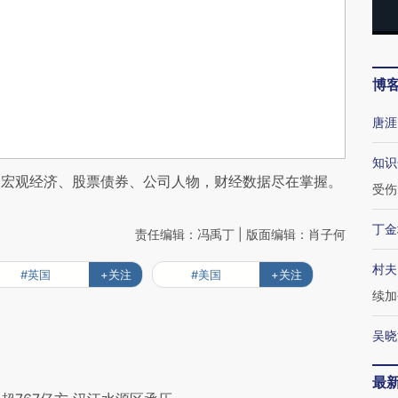
博
唐涯
知识
阅宏观经济、股票债券、公司人物，财经数据尽在掌握。
受伤
丁金
责任编辑：冯禹丁 | 版面编辑：肖子何
村夫
#英国
+关注
#美国
+关注
续加
吴晓
最