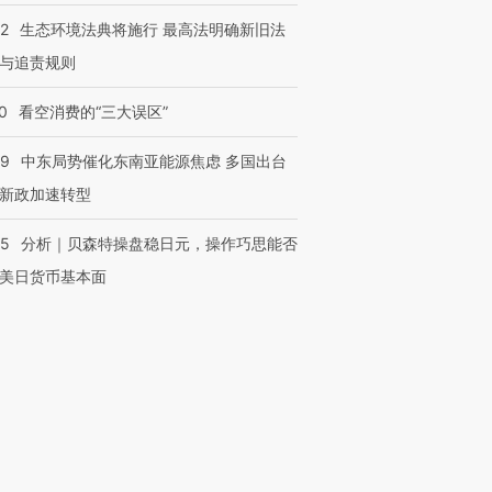
42
生态环境法典将施行 最高法明确新旧法
与追责规则
0
看空消费的“三大误区”
59
中东局势催化东南亚能源焦虑 多国出台
新政加速转型
05
分析｜贝森特操盘稳日元，操作巧思能否
OX的吸金
马航飞行员跨国走私7万
视线｜被称为“蟑螂”的印
美日货币基本面
让中产们甘
粒摇头丸 尿检体内含3种
度Z世代 用街头抗争将教
秘鲁纳斯
”？
毒品
育部长拱下台
13人遇难
进第四届链博
【商旅对话】华住集团
技“链”接产
【特别呈现】寻找100种
CFO：不靠规模取胜，华
【特别呈
有意思的生活方式·第三对
住三大增长引擎是什么？
有意思的