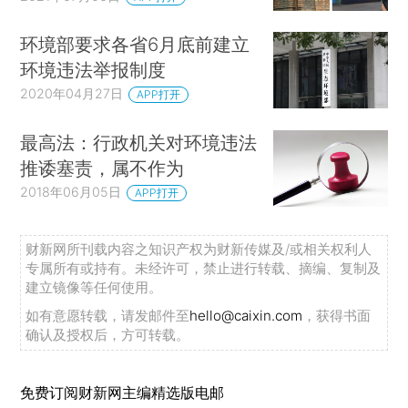
环境部要求各省6月底前建立
环境违法举报制度
2020年04月27日
APP打开
最高法：行政机关对环境违法
推诿塞责，属不作为
2018年06月05日
APP打开
财新网所刊载内容之知识产权为财新传媒及/或相关权利人
专属所有或持有。未经许可，禁止进行转载、摘编、复制及
建立镜像等任何使用。
如有意愿转载，请发邮件至
hello@caixin.com
，获得书面
确认及授权后，方可转载。
免费订阅财新网主编精选版电邮