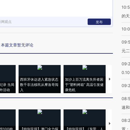
10:
的天
新网观点
发布
10:
09:
本篇文章暂无评论
元二
09:
0.1
西班牙休达进入紧急状态
加沙上百万流离失所者困
视线｜HYR
纪录 当局
数千非法移民从摩洛哥闯
于“塑料烤箱” 高温引发健
术：是什么
09:
外活动
入
康危机
心“花钱找虐
08:
速和
08:
【推广】走
置；
找100种
【特别呈现】澳门全力探
【特别呈现】《东莞，人
会，让数智科