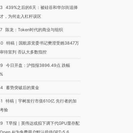
53
439%之后的6天：被硅谷和华尔街追捧
才，为何走入杠杆误区
07
陈龙：Token时代的商业与组织
50
特稿｜国航原党委书记樊澄受贿3847万
审待宣判 否认大多数指控
29
今日开盘：沪指报3896.49点 跌幅
0%
OX的吸金
马航飞行员跨国走私7万
视线｜被称为“蟑螂”的印
让中产们甘
粒摇头丸 尿检体内含3种
度Z世代 用街头抗争将教
秘鲁纳斯
24
蓄势突破后的黄金
”？
毒品
育部长拱下台
13人遇难
51
特稿｜宇树发行市值610亿 先行者的加
考验
29
T早报｜英伟达或拟下调下代GPU显存配
进第四届链博
【商旅对话】华住集团
Open AI为免费用户默认提供GPT-5.6
技“链”接产
【特别呈现】寻找100种
CFO：不靠规模取胜，华
【特别呈