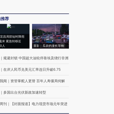
辑推荐
宜昌局部短时降雨
8毫米 紧急转移近
00人
显影｜瓜农的漫长等待
｜
规避封锁 中国超大油轮停靠埃及绕行非洲
｜
在岸人民币兑美元汇率连日升破6.75
我闻
｜
资管掌舵人更替 百年人寿僵局何解
｜
多国出台光伏新政加速转型
周刊
｜
【封面报道】电力现货市场元年突进