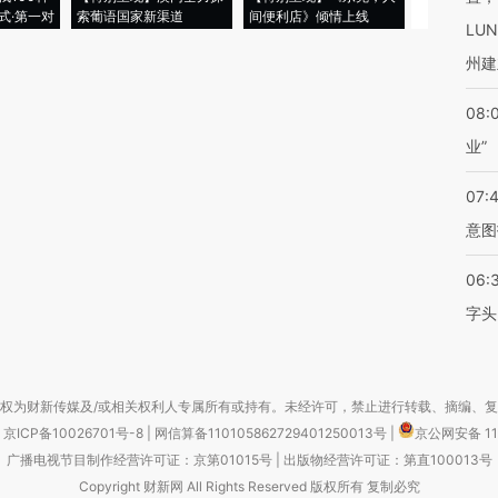
式·第一对
索葡语国家新渠道
间便利店》倾情上线
业
LU
州建
08:
业”
07:
意图
06:
字头
权为财新传媒及/或相关权利人专属所有或持有。未经许可，禁止进行转载、摘编、
京ICP备10026701号-8
|
网信算备110105862729401250013号
|
京公网安备 11
广播电视节目制作经营许可证：京第01015号
|
出版物经营许可证：第直100013号
Copyright 财新网 All Rights Reserved 版权所有 复制必究