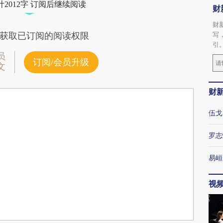
2012字 订阅后继续阅读
财
财
写
获取已订阅的阅读权限
引
员
订阅/会员升级
文
财
伍戈
罗志
易峘
视