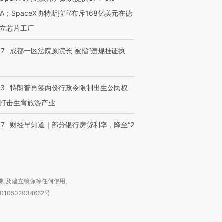
有意思的生活方式·第三对
住三大增长引擎是什么？
有意思的
NA；SpaceX协特斯拉宣布斥168亿美元在德
立芯片工厂
07
成都一区法院原院长 被指“违规挂证执
43
特朗普再签两份行政令限制出生公民权
打击生育旅游产业
37
财经早知道｜部分银行房贷利率，降至“2
复制及建立镜像等任何使用。
010502034662号