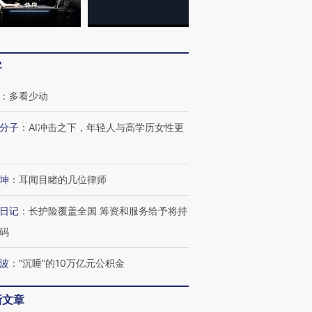
客
：
多看少动
分子
：
AI冲击之下，年轻人与高学历女性更
坤
：
耳闻目睹的几位律师
日记
：
长护险覆盖全国 筹资和服务给予将持
码
波
：
“沉睡”的10万亿元公积金
新文章