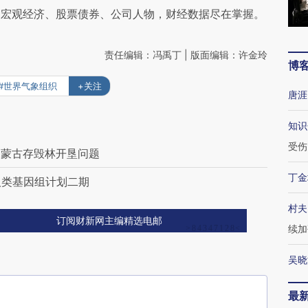
阅宏观经济、股票债券、公司人物，财经数据尽在掌握。
责任编辑：冯禹丁 | 版面编辑：许金玲
博
#世界气象组织
+关注
唐涯
知识
受伤
内蒙古存毁林开垦问题
丁金
人类基因组计划二期
村夫
订阅财新网主编精选电邮
续加
吴晓
最