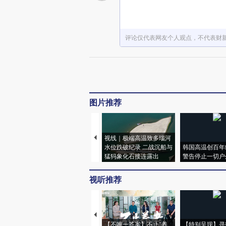
评论仅代表网友个人观点，不代表财
图片推荐
视线｜极端高温致多瑙河
水位跌破纪录 二战沉船与
韩国高温创百年
猛犸象化石接连露出
警告停止一切户
视听推荐
【不唯一答案】不止“养
【特别呈现】寻