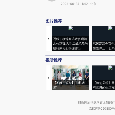
2024-09-24 11:42 · 北京
图片推荐
视线｜极端高温致多瑙河
水位跌破纪录 二战沉船与
韩国高温创百年
猛犸象化石接连露出
警告停止一切户
视听推荐
【不唯一答案】不止“养
【特别呈现】寻
老”
有意思的生活方
财新网所刊载内容之知识产
京ICP证090880号