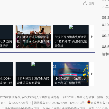
·
回复
元二
09:
0.1
09:
西班牙休达进入紧急状态
加沙上百万流离失所者困
视线｜HYR
纪录 当局
数千非法移民从摩洛哥闯
于“塑料烤箱” 高温引发健
术：是什么
外活动
入
康危机
心“花钱找虐
08:
速和
【推广】走
找100种
【特别呈现】澳门全力探
【特别呈现】《东莞，人
会，让数智科
式·第一对
索葡语国家新渠道
间便利店》倾情上线
业
权为财新传媒及/或相关权利人专属所有或持有。未经许可，禁止进行转载、摘编、
京ICP备10026701号-8
|
网信算备110105862729401250013号
|
京公网安备 11
广播电视节目制作经营许可证：京第01015号
|
出版物经营许可证：第直100013号