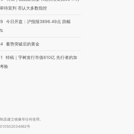
审待宣判 否认大多数指控
29
今日开盘：沪指报3896.49点 跌幅
0%
24
蓄势突破后的黄金
OX的吸金
马航飞行员跨国走私7万
视线｜被称为“蟑螂”的印
让中产们甘
粒摇头丸 尿检体内含3种
度Z世代 用街头抗争将教
秘鲁纳斯
”？
毒品
育部长拱下台
13人遇难
51
特稿｜宇树发行市值610亿 先行者的加
考验
进第四届链博
【商旅对话】华住集团
技“链”接产
【特别呈现】寻找100种
CFO：不靠规模取胜，华
【特别呈
有意思的生活方式·第三对
住三大增长引擎是什么？
有意思的
复制及建立镜像等任何使用。
010502034662号