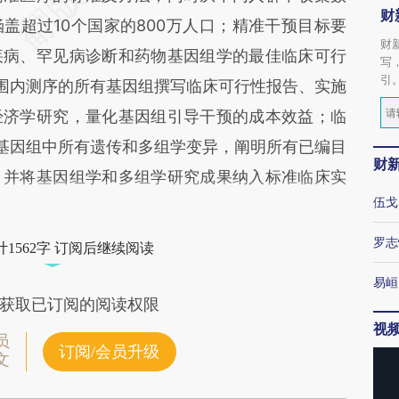
财
盖超过10个国家的800万人口；精准干预目标要
财
疾病、罕见病诊断和药物基因组学的最佳临床可行
写
引
范围内测序的所有基因组撰写临床可行性报告、实施
经济学研究，量化基因组引导干预的成本效益；临
的基因组中所有遗传和多组学变异，阐明所有已编目
财
，并将基因组学和多组学研究成果纳入标准临床实
伍戈
罗志
1562字 订阅后继续阅读
易峘
获取已订阅的阅读权限
视
员
订阅/会员升级
文