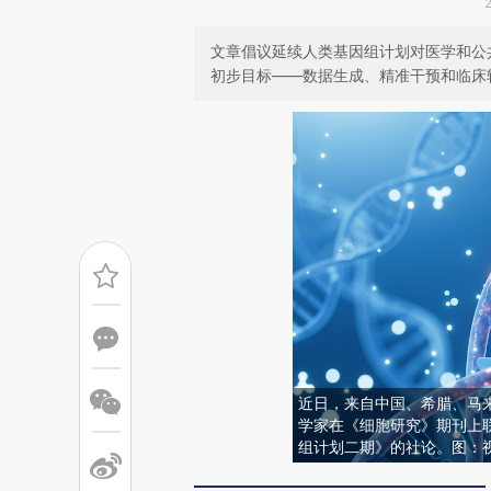
文章倡议延续人类基因组计划对医学和公
初步目标——数据生成、精准干预和临床
近日，来自中国、希腊、马
学家在《细胞研究》期刊上
组计划二期》的社论。图：