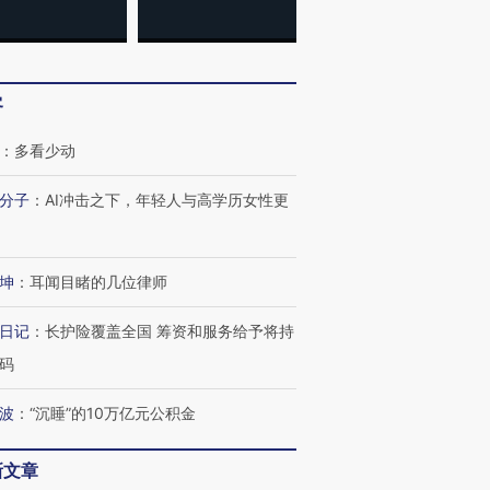
客
：
多看少动
分子
：
AI冲击之下，年轻人与高学历女性更
坤
：
耳闻目睹的几位律师
日记
：
长护险覆盖全国 筹资和服务给予将持
码
波
：
“沉睡”的10万亿元公积金
新文章