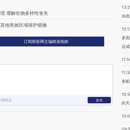
13:
理 缓解生物多样性丧失
央政
立其他有效区域保护措施
12:1
多国
订阅财新网主编精选电邮
达成
11:5
11:3
条船
10:
新网观点
发布
的天
10:
09: