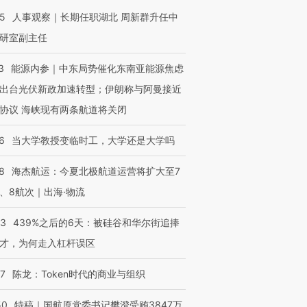
25
人事观察｜长期任职湖北 周新群升任中
研室副主任
3
能源内参｜中东局势催化东南亚能源焦虑
出台光伏新政加速转型；伊朗称与阿曼接近
协议 海峡现有两条航道将关闭
6
当大学教授变临时工，大学还是大学吗
8
海杰航运：今夏北极航道运营将扩大至7
、8航次｜出海·物流
53
439%之后的6天：被硅谷和华尔街追捧
才，为何走入杠杆误区
07
陈龙：Token时代的商业与组织
50
特稿｜国航原党委书记樊澄受贿3847万