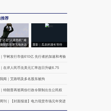
辑推荐
侵”还是“人道危机” 难
撕裂西班牙飞地休达
显影｜瓜农的漫长等待
｜
宇树发行市值610亿 先行者的加速和考验
｜
在岸人民币兑美元汇率连日升破6.75
我闻
｜
艾路明及多名股东被拘
｜
特朗普再签两份行政令限制出生公民权
周刊
｜
【封面报道】电力现货市场元年突进