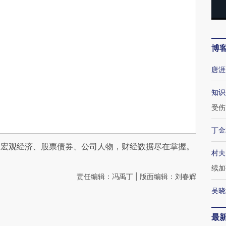
博
唐涯
知识
受伤
丁金
阅宏观经济、股票债券、公司人物，财经数据尽在掌握。
村夫
续加
责任编辑：冯禹丁 | 版面编辑：刘春辉
吴晓
最