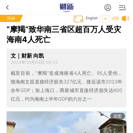
环科
English
试听
T中
“摩羯”致华南三省区超百万人受灾
海南4人死亡
文｜财新 向凯
2024年09月09日 08:23
截至目前，“摩羯”造成海南省4人死亡、95人受伤，
致海南文昌直接经济损失327亿元，接近该市2023年
全年GDP；加上海口，两座城市直接经济损失达600
亿元，约为海南上半年GDP的六分之一
原图