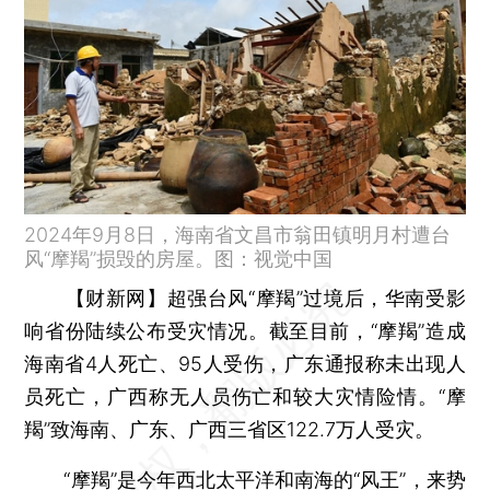
2024年9月8日，海南省文昌市翁田镇明月村遭台
风“摩羯”损毁的房屋。图：视觉中国
【财新网】
超强台风“摩羯”过境后，华南受影
响省份陆续公布受灾情况。截至目前，“摩羯”造成
海南省4人死亡、95人受伤，广东通报称未出现人
员死亡，广西称无人员伤亡和较大灾情险情。“摩
羯”致海南、广东、广西三省区122.7万人受灾。
“摩羯”是今年西北太平洋和南海的“风王”，来势