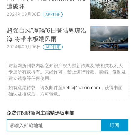
遭破坏
2024年09月08日
APP打开
超强台风“摩羯”6日登陆粤琼沿
海 将带来极端风雨
2024年09月06日
APP打开
财新网所刊载内容之知识产权为财新传媒及/或相关权利人
专属所有或持有。未经许可，禁止进行转载、摘编、复制及
建立镜像等任何使用。
如有意愿转载，请发邮件至
hello@caixin.com
，获得书面
确认及授权后，方可转载。
免费订阅财新网主编精选版电邮
订阅