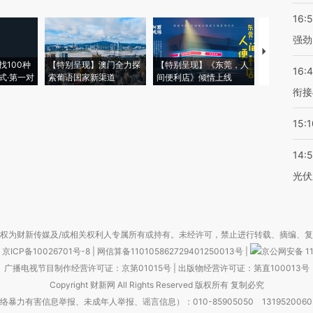
16:
强劲
【推广】走
找100种
【特别呈现】澳门全力探
【特别呈现】《东莞，人
会，让数智科
16:
式·第一对
索葡语国家新渠道
间便利店》倾情上线
业
衔接
15:1
14:
光伏
权为财新传媒及/或相关权利人专属所有或持有。未经许可，禁止进行转载、摘编、
京ICP备10026701号-8
|
网信算备110105862729401250013号
|
京公网安备 11
广播电视节目制作经营许可证：京第01015号
|
出版物经营许可证：第直100013号
Copyright 财新网 All Rights Reserved 版权所有 复制必究
害信息举报、未成年人举报、谣言信息）：010-85905050 13195200605 举报邮