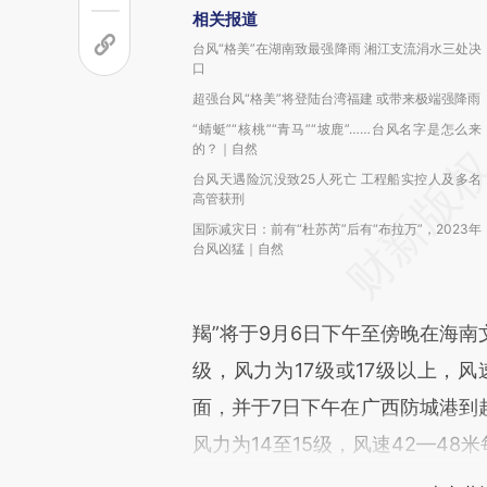
相关报道
台风“格美”在湖南致最强降雨 湘江支流涓水三处决
口
超强台风“格美”将登陆台湾福建 或带来极端强降雨
“蜻蜓”“核桃”“青马”“坡鹿”……台风名字是怎么来
的？｜自然
台风天遇险沉没致25人死亡 工程船实控人及多名
高管获刑
国际减灾日：前有“杜苏芮”后有“布拉万”，2023年
台风凶猛｜自然
羯”将于9月6日下午至傍晚在海
级，风力为17级或17级以上，风
面，并于7日下午在广西防城港到
风力为14至15级，风速42—4