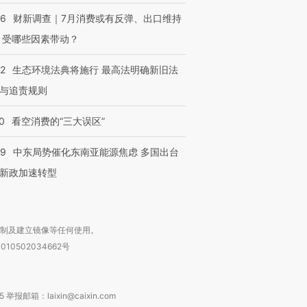
56
财新调查｜7月消费或有反弹、出口维持
 受哪些因素带动？
进第四届链博
【商旅对话】华住集团
技“链”接产
【特别呈现】寻找100种
CFO：不靠规模取胜，华
【特别呈
42
生态环境法典将施行 最高法明确新旧法
有意思的生活方式·第三对
住三大增长引擎是什么？
有意思的
与追责规则
0
看空消费的“三大误区”
59
中东局势催化东南亚能源焦虑 多国出台
新政加速转型
复制及建立镜像等任何使用。
010502034662号
箱：laixin@caixin.com