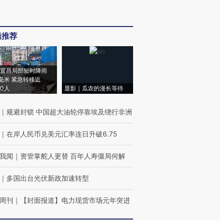
辑推荐
宜昌局部短时降雨
8毫米 紧急转移近
00人
显影｜瓜农的漫长等待
｜
规避封锁 中国超大油轮停靠埃及绕行非洲
｜
在岸人民币兑美元汇率连日升破6.75
我闻
｜
资管掌舵人更替 百年人寿僵局何解
｜
多国出台光伏新政加速转型
周刊
｜
【封面报道】电力现货市场元年突进