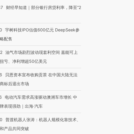
37
财经早知道｜部分银行房贷利率，降至“2
0
宇树科技IPO估值600亿元 DeepSeek参
略配售
22
油气市场剧烈波动现套利空间 嘉能可上
扭亏、净利增超50亿美元
6
贝恩资本宣布收购贡茶 在中国大陆无法
商标后退出市场
6
电动汽车需求高涨驱动澳洲车市增长 中
牌表现强劲｜出海·汽车
OX的吸金
马航飞行员跨国走私7万
视线｜被称为“蟑螂”的印
让中产们甘
粒摇头丸 尿检体内含3种
度Z世代 用街头抗争将教
秘鲁纳斯
00
普渡机器人张涛：机器人规模化靠技术、
”？
毒品
育部长拱下台
13人遇难
和产品共同突破