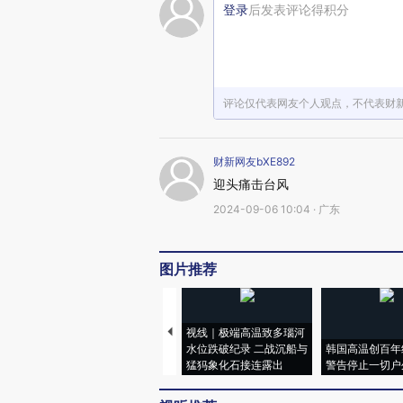
登录
后发表评论得积分
评论仅代表网友个人观点，不代表财
财新网友bXE892
迎头痛击台风
2024-09-06 10:04 · 广东
图片推荐
视线｜极端高温致多瑙河
水位跌破纪录 二战沉船与
韩国高温创百年
猛犸象化石接连露出
警告停止一切户