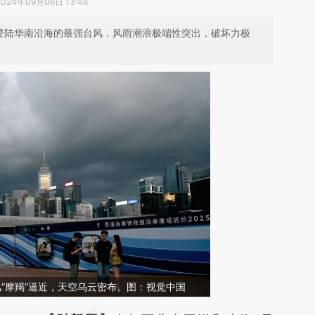
2024年09月06日 13:46
来登陆华南沿海的最强台风，风雨潮浪极端性突出，破坏力极
风“摩羯”逼近，天空乌云密布。图：视觉中国