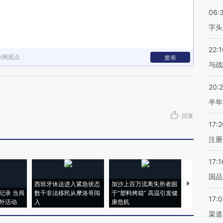
06:
字头
22:1
新网观点
发布
与战
20:
半年
·
回复
17:2
注册
17:1
国品
西班牙休达进入紧急状态
加沙上百万流离失所者困
视线｜HYR
纪录 当局
数千非法移民从摩洛哥闯
于“塑料烤箱” 高温引发健
术：是什么
17:
外活动
入
康危机
心“花钱找虐
渠道