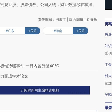
阅宏观经济、股票债券、公司人物，财经数据尽在掌握。
责任编辑：冯禹丁 | 版面编辑：刘春辉
博
#广东
+关注
#海南
+关注
唐涯
知识
受伤
丁金
极端冷暖事件 一日内曾升温40℃
独力完成学术论文
村夫
续加
订阅财新网主编精选电邮
吴晓
最