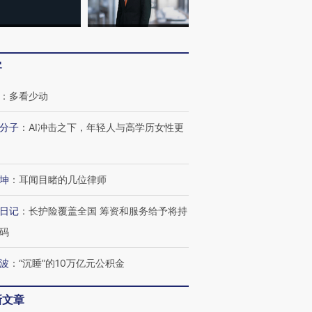
客
：
多看少动
分子
：
AI冲击之下，年轻人与高学历女性更
坤
：
耳闻目睹的几位律师
日记
：
长护险覆盖全国 筹资和服务给予将持
码
波
：
“沉睡”的10万亿元公积金
新文章