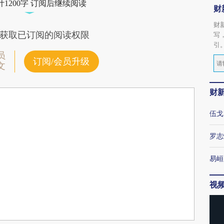
1200字 订阅后继续阅读
财
财
获取已订阅的阅读权限
写
引
员
订阅/会员升级
文
财
伍戈
罗志
易峘
视