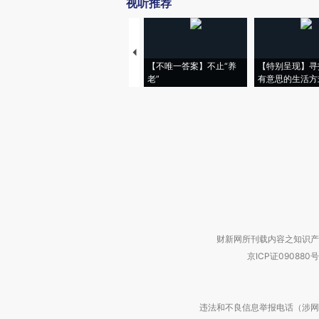
视听推荐
【不唯一答案】不止“养
【特别呈现】寻
老”
有意思的生活方
财新网所刊载内容之知识产
京ICP证090880号
违法和不良信息举报电话（涉网络暴力有