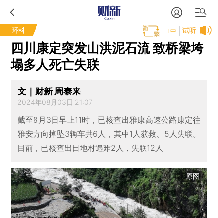
环科
试听
T中
四川康定突发山洪泥石流 致桥梁垮
塌多人死亡失联
文｜财新 周泰来
2024年08月03日 21:07
截至8月3日早上11时，已核查出雅康高速公路康定往
雅安方向掉坠3辆车共6人，其中1人获救、5人失联。
目前，已核查出日地村遇难2人，失联12人
原图