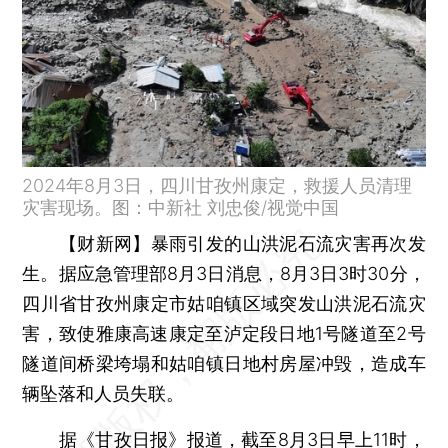
2024年8月3日，四川甘孜州康定，救援人员清理
灾害现场。图：中新社 刘忠俊/视觉中国
【财新网】
暴雨引发的山洪泥石流灾害再次发
生。据应急管理部8月3日消息，8月3日3时30分，
四川省甘孜州康定市姑咱镇区域突发山洪泥石流灾
害，致使雅康高速康定至泸定段日地1号隧道至2号
隧道间桥梁垮塌和姑咱镇日地村房屋冲毁，造成车
辆坠落和人员失联。
据《甘孜日报》报道，截至8月3日早上11时，