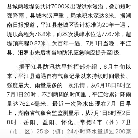
县城两段堤防共计7000米出现洪水漫溢，叠加短时
强降雨，县城内涝严重，局地积水深达3米。据
湖
南日报
报道，平江县老城区设计标准为20年一遇，
堤顶高程为76.8米，而本次洪峰水位达77.67米，超
堤顶高程0.87米，为百年一遇。7月1日当晚，平江
县、汨罗市先后将当地防汛应急响应提升至Ⅰ级。
据平江县防汛抗旱指挥部介绍，6月中旬以
来，平江县遭遇自有气象记录以来持续时间最长、
强度最大、雨量最多的一次汛情，从6月18日8时至
7月1日20时，不到两周的时间里，平江站累计降雨
量达762.4毫米。最近一次降水出现在7月1日早
上，湖南省气象台监监测显示，从7月1日8时至2日
8时，岳阳、益阳、怀化、常德4市（州）7县
（市、区）25乡（镇）24小时降水量超过200毫