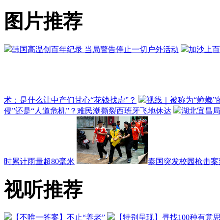
图片推荐
韩国高温创百年纪录 当局警告停止一切户外活动
加沙上百
术：是什么让中产们甘心“花钱找虐”？
视线｜被称为“蟑螂”
侵”还是“人道危机”？难民潮撕裂西班牙飞地休达
湖北宜昌局
时累计雨量超80毫米
泰国突发校园枪击案致
视听推荐
【不唯一答案】不止“养老”
【特别呈现】寻找100种有意