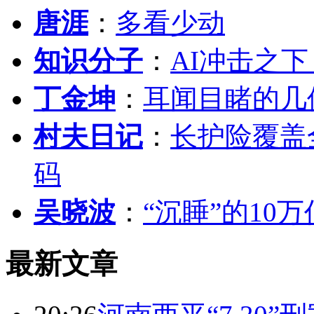
唐涯
：
多看少动
知识分子
：
AI冲击之
丁金坤
：
耳闻目睹的几
村夫日记
：
长护险覆盖
码
吴晓波
：
“沉睡”的10
最新文章