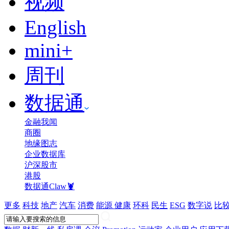
视频
English
mini+
周刊
数据通
金融我闻
商圈
地缘图志
企业数据库
沪深股市
港股
数据通Claw🦞
更多
科技
地产
汽车
消费
能源
健康
环科
民生
ESG
数字说
比