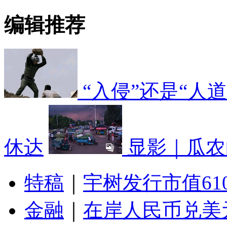
编辑推荐
“入侵”还是“人
休达
显影｜瓜农
特稿
｜
宇树发行市值61
金融
｜
在岸人民币兑美元