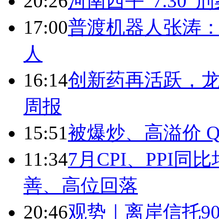
20:26
河南西平“7.30”
17:00
普渡机器人张涛
人
16:14
创新药再活跃，
周报
15:51
被爆炒、高溢价 Q
11:34
7月CPI、PPI同
善、高位回落
20:46
观势｜离岸信托9