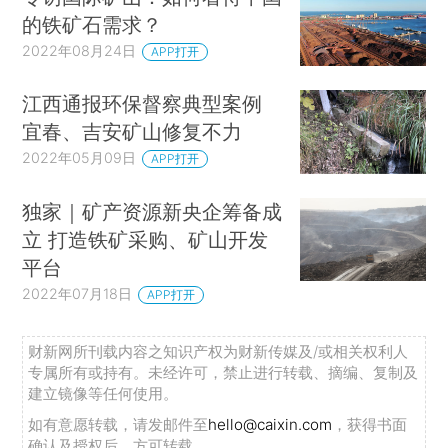
的铁矿石需求？
2022年08月24日
APP打开
江西通报环保督察典型案例
宜春、吉安矿山修复不力
2022年05月09日
APP打开
独家｜矿产资源新央企筹备成
立 打造铁矿采购、矿山开发
平台
2022年07月18日
APP打开
财新网所刊载内容之知识产权为财新传媒及/或相关权利人
专属所有或持有。未经许可，禁止进行转载、摘编、复制及
建立镜像等任何使用。
如有意愿转载，请发邮件至
hello@caixin.com
，获得书面
确认及授权后，方可转载。