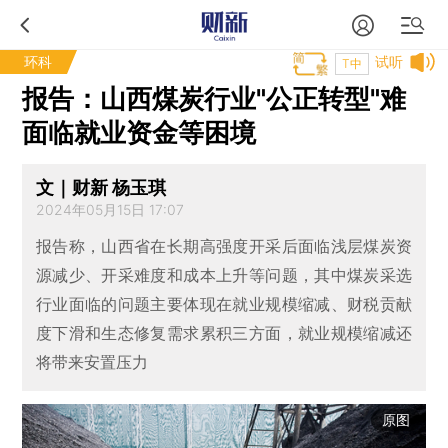
环科
试听
T中
报告：山西煤炭行业"公正转型"难
面临就业资金等困境
文｜财新 杨玉琪
2024年05月15日 17:07
报告称，山西省在长期高强度开采后面临浅层煤炭资
源减少、开采难度和成本上升等问题，其中煤炭采选
行业面临的问题主要体现在就业规模缩减、财税贡献
度下滑和生态修复需求累积三方面，就业规模缩减还
将带来安置压力
原图