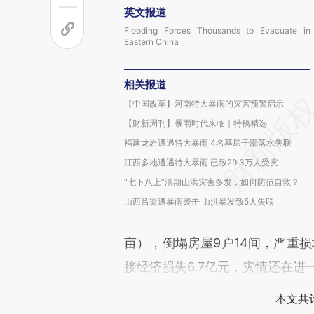
英文报道
Flooding Forces Thousands to Evacuate in
Eastern China
相关报道
【中国改革】河南特大暴雨的灾害预警启示
【财新周刊】暴雨时代来临｜特稿精选
福建龙岩遭遇特大暴雨 4名基层干部落水失联
江西多地遭遇特大暴雨 已致29.3万人受灾
“七下八上”汛期山洪灾害多发，如何防范自救？
山西吕梁遭暴雨袭击 山洪暴发致5人失联
亩），倒塌房屋9户14间，严重损坏
接经济损失6.7亿元，灾情还在进
本文共计