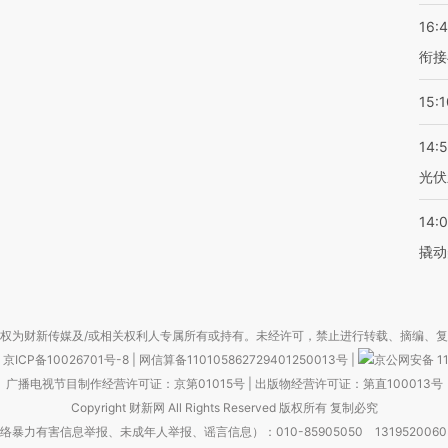
16:
衔接
15:1
14:
光伏
14:
撬动
权为财新传媒及/或相关权利人专属所有或持有。未经许可，禁止进行转载、摘编、
京ICP备10026701号-8
|
网信算备110105862729401250013号
|
京公网安备 11
广播电视节目制作经营许可证：京第01015号
|
出版物经营许可证：第直100013号
Copyright 财新网 All Rights Reserved 版权所有 复制必究
害信息举报、未成年人举报、谣言信息）：010-85905050 13195200605 举报邮