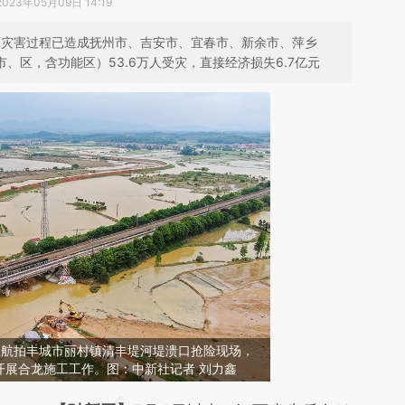
2023年05月09日 14:19
降雨灾害过程已造成抚州市、吉安市、宜春市、新余市、萍乡
、区，含功能区）53.6万人受灾，直接经济损失6.7亿元
春，航拍丰城市丽村镇清丰堤河堤溃口抢险现场，
开展合龙施工工作。图：中新社记者 刘力鑫