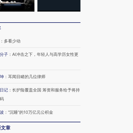
客
：
多看少动
分子
：
AI冲击之下，年轻人与高学历女性更
坤
：
耳闻目睹的几位律师
日记
：
长护险覆盖全国 筹资和服务给予将持
码
波
：
“沉睡”的10万亿元公积金
新文章