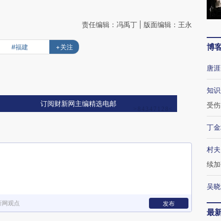
责任编辑：冯禹丁 | 版面编辑：王永
博
#福建
+关注
唐涯
知识
订阅财新网主编精选电邮
受伤
丁金
村夫
续加
吴晓
新网观点
发布
最