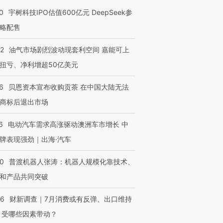
0
宇树科技IPO估值600亿元 DeepSeek参
略配售
22
油气市场剧烈波动现套利空间 嘉能可上
扭亏、净利增超50亿美元
OX的吸金
马航飞行员跨国走私7万
视线｜被称为“蟑螂”的印
6
贝恩资本宣布收购贡茶 在中国大陆无法
让中产们甘
粒摇头丸 尿检体内含3种
度Z世代 用街头抗争将教
秘鲁纳斯
”？
毒品
育部长拱下台
13人遇难
商标后退出市场
6
电动汽车需求高涨驱动澳洲车市增长 中
牌表现强劲｜出海·汽车
进第四届链博
【商旅对话】华住集团
00
普渡机器人张涛：机器人规模化靠技术、
技“链”接产
【特别呈现】寻找100种
CFO：不靠规模取胜，华
【特别呈
有意思的生活方式·第三对
住三大增长引擎是什么？
有意思的
和产品共同突破
56
财新调查｜7月消费或有反弹、出口维持
 受哪些因素带动？