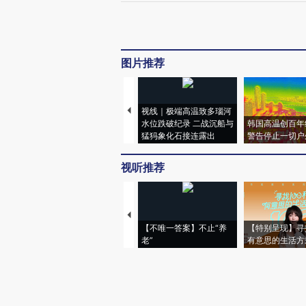
图片推荐
视线｜极端高温致多瑙河
水位跌破纪录 二战沉船与
韩国高温创百年
猛犸象化石接连露出
警告停止一切户
视听推荐
【不唯一答案】不止“养
【特别呈现】寻
老”
有意思的生活方