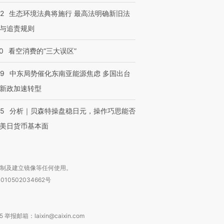
42
生态环境法典将施行 最高法明确新旧法
与追责规则
0
看空消费的“三大误区”
59
中东局势催化东南亚能源焦虑 多国出台
新政加速转型
05
分析｜贝森特操盘稳日元，操作巧思能否
美日货币基本面
复制及建立镜像等任何使用。
010502034662号
箱：laixin@caixin.com