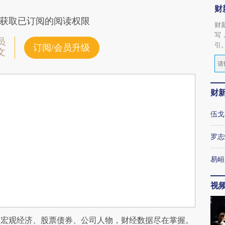
财
获取已订阅的阅读权限
财
写
员
引
订阅/会员升级
文
财
伍戈
罗志
易峘
视
阅宏观经济、股票债券、公司人物，财经数据尽在掌握。