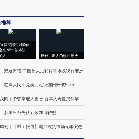
辑推荐
宜昌局部短时降雨
8毫米 紧急转移近
00人
显影｜瓜农的漫长等待
｜
规避封锁 中国超大油轮停靠埃及绕行非洲
｜
在岸人民币兑美元汇率连日升破6.75
我闻
｜
资管掌舵人更替 百年人寿僵局何解
｜
多国出台光伏新政加速转型
周刊
｜
【封面报道】电力现货市场元年突进