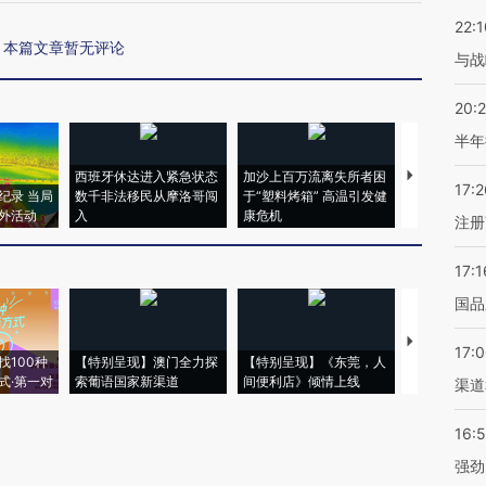
22:1
本篇文章暂无评论
与战
20:
半年
西班牙休达进入紧急状态
加沙上百万流离失所者困
视线｜HYR
17:2
纪录 当局
数千非法移民从摩洛哥闯
于“塑料烤箱” 高温引发健
术：是什么
外活动
入
康危机
心“花钱找虐
注册
17:1
国品
【推广】走
17:
找100种
【特别呈现】澳门全力探
【特别呈现】《东莞，人
会，让数智科
式·第一对
索葡语国家新渠道
间便利店》倾情上线
业
渠道
16:
强劲