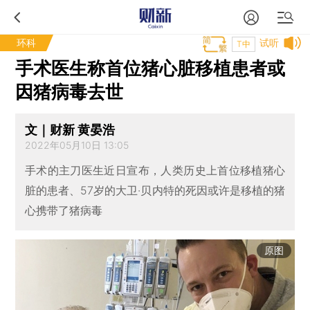
环科
试听
T中
手术医生称首位猪心脏移植患者或
因猪病毒去世
文｜财新 黄晏浩
2022年05月10日 13:05
手术的主刀医生近日宣布，人类历史上首位移植猪心
脏的患者、57岁的大卫·贝内特的死因或许是移植的猪
心携带了猪病毒
原图