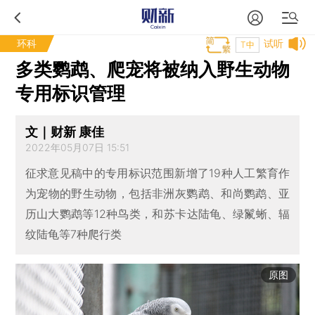
环科
试听
T中
多类鹦鹉、爬宠将被纳入野生动物
专用标识管理
文｜财新 康佳
2022年05月07日 15:51
征求意见稿中的专用标识范围新增了19种人工繁育作
为宠物的野生动物，包括非洲灰鹦鹉、和尚鹦鹉、亚
历山大鹦鹉等12种鸟类，和苏卡达陆龟、绿鬣蜥、辐
纹陆龟等7种爬行类
原图