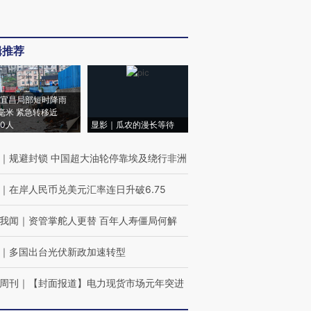
辑推荐
宜昌局部短时降雨
8毫米 紧急转移近
00人
显影｜瓜农的漫长等待
｜
规避封锁 中国超大油轮停靠埃及绕行非洲
｜
在岸人民币兑美元汇率连日升破6.75
我闻
｜
资管掌舵人更替 百年人寿僵局何解
｜
多国出台光伏新政加速转型
周刊
｜
【封面报道】电力现货市场元年突进