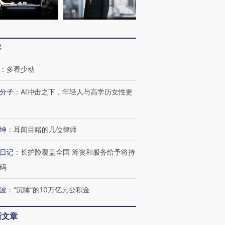
客
：
多看少动
分子
：
AI冲击之下，年轻人与高学历女性更
坤
：
耳闻目睹的几位律师
日记
：
长护险覆盖全国 筹资和服务给予将持
码
波
：
“沉睡”的10万亿元公积金
新文章