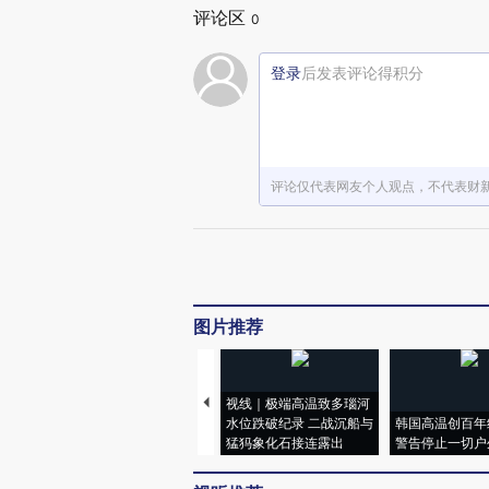
评论区
0
登录
后发表评论得积分
评论仅代表网友个人观点，不代表财
图片推荐
视线｜极端高温致多瑙河
水位跌破纪录 二战沉船与
韩国高温创百年
猛犸象化石接连露出
警告停止一切户