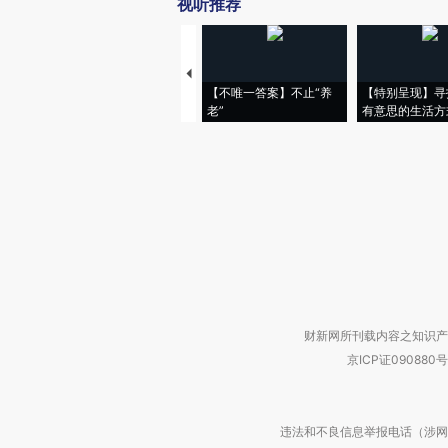
视听推荐
【不唯一答案】不止“养
【特别呈现】寻
老”
有意思的生活方
财新网所刊载内容之知识产
京ICP证090880号
违法和不良信息举报电话（涉网络暴力有