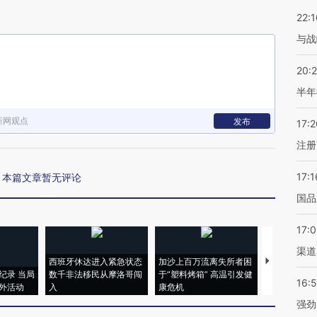
22:1
与战
20:
半年
新网观点
发布
17:2
注册
17:1
本篇文章暂无评论
国品
17:
渠道
西班牙休达进入紧急状态
加沙上百万流离失所者困
视线｜HYR
纪录 当局
数千非法移民从摩洛哥闯
于“塑料烤箱” 高温引发健
术：是什么
16:
外活动
入
康危机
心“花钱找虐
强劲