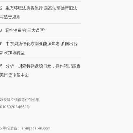
42
生态环境法典将施行 最高法明确新旧法
与追责规则
进第四届链博
【商旅对话】华住集团
技“链”接产
【特别呈现】寻找100种
CFO：不靠规模取胜，华
【特别呈
0
看空消费的“三大误区”
有意思的生活方式·第三对
住三大增长引擎是什么？
有意思的
59
中东局势催化东南亚能源焦虑 多国出台
新政加速转型
05
分析｜贝森特操盘稳日元，操作巧思能否
美日货币基本面
复制及建立镜像等任何使用。
010502034662号
箱：laixin@caixin.com