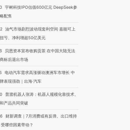
0
宇树科技IPO估值600亿元 DeepSeek参
略配售
22
油气市场剧烈波动现套利空间 嘉能可上
扭亏、净利增超50亿美元
6
贝恩资本宣布收购贡茶 在中国大陆无法
商标后退出市场
6
电动汽车需求高涨驱动澳洲车市增长 中
牌表现强劲｜出海·汽车
00
普渡机器人张涛：机器人规模化靠技术、
和产品共同突破
OX的吸金
马航飞行员跨国走私7万
视线｜被称为“蟑螂”的印
让中产们甘
粒摇头丸 尿检体内含3种
度Z世代 用街头抗争将教
秘鲁纳斯
56
财新调查｜7月消费或有反弹、出口维持
”？
毒品
育部长拱下台
13人遇难
 受哪些因素带动？