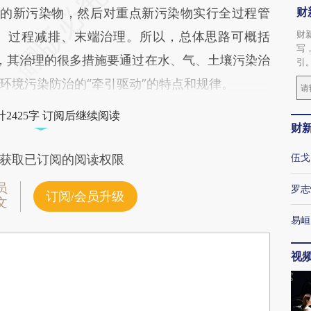
财
管控的新污染物，然后对重点新污染物实行全过程管
财
、过程减排、末端治理。所以，总体思路可概括
写
”，其治理的很多措施要通过在水、气、土壤污染治
引
环境污染防治的“牵引驱动”的特点和规律。
2425字 订阅后继续阅读
财
伍戈
获取已订阅的阅读权限
员
罗志
订阅/会员升级
文
易峘
视