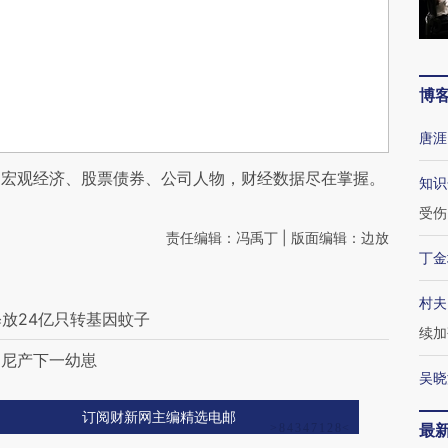
博
唐涯
阅宏观经济、股票债券、公司人物，财经数据尽在掌握。
知识
受伤
责任编辑：冯禹丁 | 版面编辑：边放
丁金
村夫
释放24亿只转基因蚊子
续加
印尼产下一幼崽
吴晓
订阅财新网主编精选电邮
最