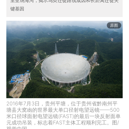
里亚纳海沟，揭示鸟类迁徙路线成因和长距离迁徙关
键基因
原图
2016年7月3日，贵州平塘，位于贵州省黔南州平
塘县大窝凼的世界最大单口径射电望远镜——500
米口径球面射电望远镜(FAST)的最后一块反射面单
元成功吊装，标志着FAST主体工程顺利完工。图/
视觉中国