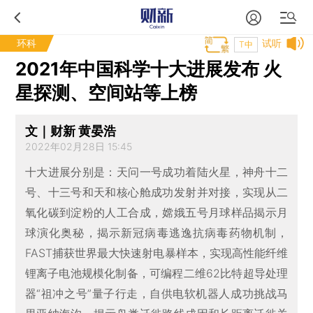
环科
试听
T中
2021年中国科学十大进展发布 火
星探测、空间站等上榜
文｜财新 黄晏浩
2022年02月28日 15:45
十大进展分别是：天问一号成功着陆火星，神舟十二
号、十三号和天和核心舱成功发射并对接，实现从二
氧化碳到淀粉的人工合成，嫦娥五号月球样品揭示月
球演化奥秘，揭示新冠病毒逃逸抗病毒药物机制，
FAST捕获世界最大快速射电暴样本，实现高性能纤维
锂离子电池规模化制备，可编程二维62比特超导处理
器“祖冲之号”量子行走，自供电软机器人成功挑战马