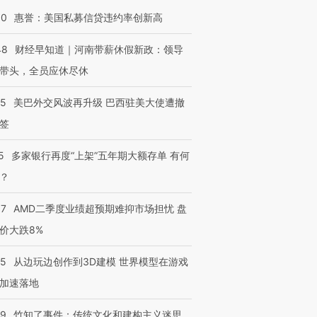
30
惠誉：美国私募信贷违约率创新高
48
财经早知道｜河南带薪休假新政：领导
带头，全员应休尽休
05
美巴外交风波再升级 巴西驻美大使遭撤
签
5
多家银行再度“上架”五年期大额存单 有何
？
跨国走私7万
视线｜HY
37
AMD二季度业绩超预期难抑市场担忧 盘
检体内含3种
泽连斯基密集出访美英 索
秘鲁纳斯卡观光飞机坠毁
术：是什
要防空导弹“救急”
13人遇难
心“花钱找
价大跌8%
25
从边玩边创作到3D建模 世界模型在游戏
加速落地
进第四届链博
【商旅对话】华住集团
09
竹知了事件：传统文化和建构主义迷思