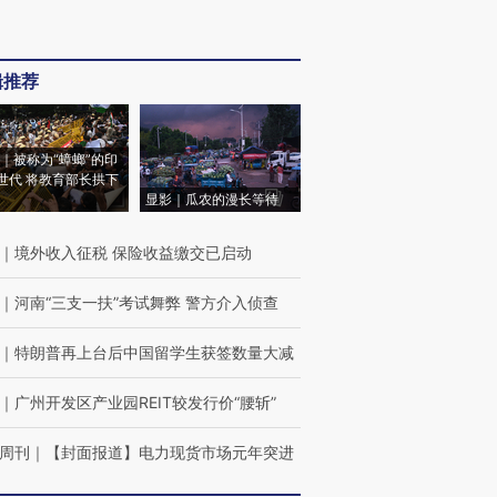
辑推荐
｜被称为“蟑螂”的印
世代 将教育部长拱下
显影｜瓜农的漫长等待
｜
境外收入征税 保险收益缴交已启动
｜
河南“三支一扶”考试舞弊 警方介入侦查
｜
特朗普再上台后中国留学生获签数量大减
｜
广州开发区产业园REIT较发行价“腰斩”
周刊
｜
【封面报道】电力现货市场元年突进