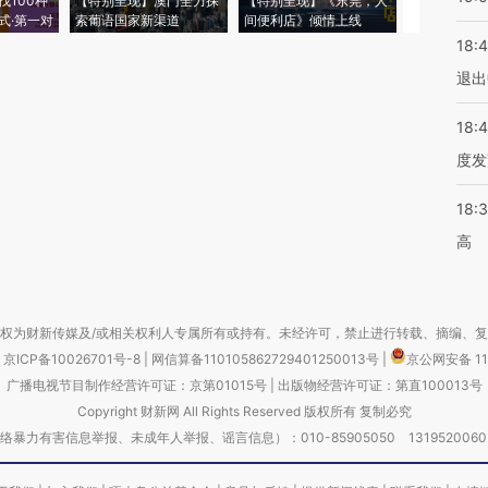
找100种
【特别呈现】澳门全力探
【特别呈现】《东莞，人
会，让数智科
式·第一对
索葡语国家新渠道
间便利店》倾情上线
业
18:
退出
18:
度发
18:
高
权为财新传媒及/或相关权利人专属所有或持有。未经许可，禁止进行转载、摘编、
京ICP备10026701号-8
|
网信算备110105862729401250013号
|
京公网安备 11
广播电视节目制作经营许可证：京第01015号
|
出版物经营许可证：第直100013号
Copyright 财新网 All Rights Reserved 版权所有 复制必究
害信息举报、未成年人举报、谣言信息）：010-85905050 13195200605 举报邮