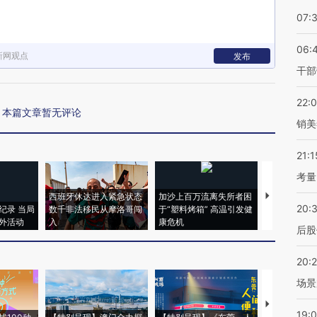
07:
06:
新网观点
发布
干部
22:
本篇文章暂无评论
销美
21:1
考量
西班牙休达进入紧急状态
加沙上百万流离失所者困
马航飞行员
20:
纪录 当局
数千非法移民从摩洛哥闯
于“塑料烤箱” 高温引发健
粒摇头丸 尿
外活动
入
康危机
毒品
后股
20:
场景
【推广】走
19: