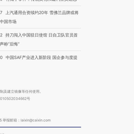
技“链”接产
【特别呈现】寻找100种
CFO：不靠规模取胜，华
【特别呈
有意思的生活方式·第三对
住三大增长引擎是什么？
有意思的
47
上汽通用合资续约20年 雪佛兰品牌或将
中国市场
42
持刀闯入中国驻日使馆 日自卫队官员首
声称“后悔”
30
中国SAF产业进入新阶段 国企参与度提
复制及建立镜像等任何使用。
010502034662号
箱：laixin@caixin.com