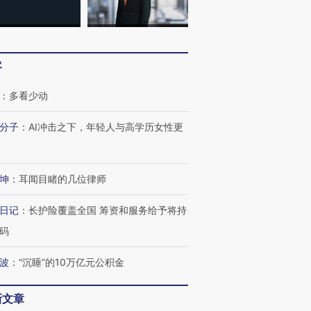
客
：
多看少动
分子
：
AI冲击之下，年轻人与高学历女性更
坤
：
耳闻目睹的几位律师
日记
：
长护险覆盖全国 筹资和服务给予将持
码
波
：
“沉睡”的10万亿元公积金
新文章