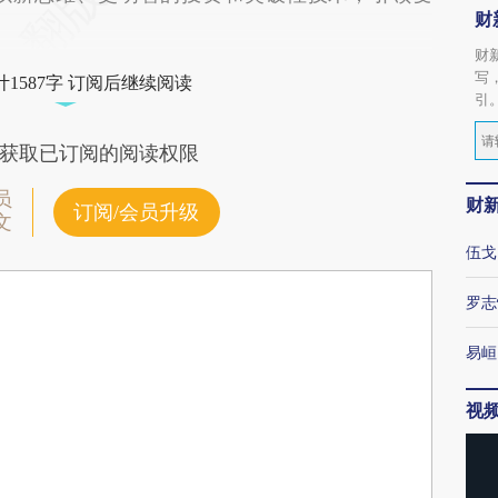
财
财
写
1587字 订阅后继续阅读
引
获取已订阅的阅读权限
员
财
订阅/会员升级
文
伍戈
罗志
易峘
视