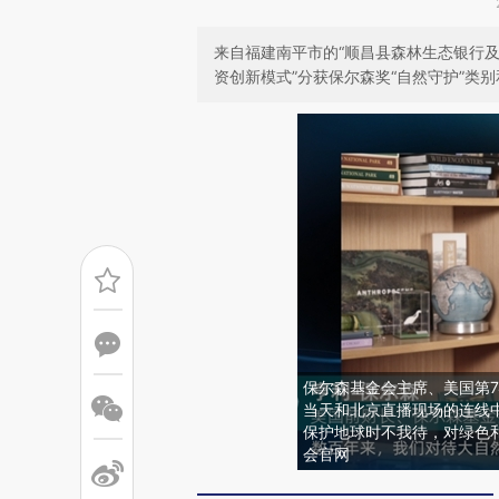
来自福建南平市的“顺昌县森林生态银行及
资创新模式”分获保尔森奖“自然守护”类别
保尔森基金会主席、美国第74任
当天和北京直播现场的连线
保护地球时不我待，对绿色
会官网