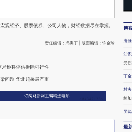
阅宏观经济、股票债券、公司人物，财经数据尽在掌握。
博
唐涯
责任编辑：冯禹丁 | 版面编辑：许金玲
知识
受伤
草局称将评估拆除可行性
丁金
染问题 华北超采最严重
村夫
订阅财新网主编精选电邮
续加
吴晓
最