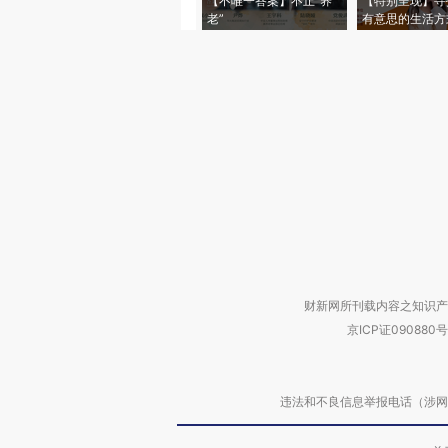
【不唯一答案】不止“养
【特别呈现】寻
老”
有意思的生活方
财新网所刊载内容之知识产
京ICP证090880号
违法和不良信息举报电话（涉网络暴力有