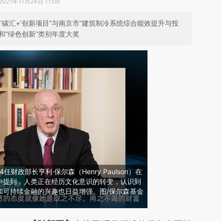
2021年11月24日 11:06
‘碳汇+’创新项目”与南京市“建筑制冷系统综合能效提升与投
和“绿色创新”类别年度大奖
财政部长亨利·保尔森（Henry Paulson）在
中提到，人类正在经历文化意识的转变，认识到
和可持续金融的兴趣也日益增强。图/保尔森基金