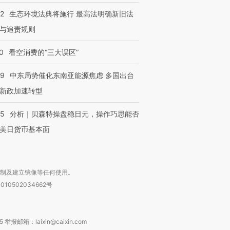
42
生态环境法典将施行 最高法明确新旧法
与追责规则
0
看空消费的“三大误区”
59
中东局势催化东南亚能源焦虑 多国出台
新政加速转型
05
分析｜贝森特操盘稳日元，操作巧思能否
美日货币基本面
复制及建立镜像等任何使用。
010502034662号
箱：laixin@caixin.com