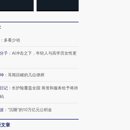
客
：
多看少动
分子
：
AI冲击之下，年轻人与高学历女性更
坤
：
耳闻目睹的几位律师
日记
：
长护险覆盖全国 筹资和服务给予将持
码
波
：
“沉睡”的10万亿元公积金
新文章
OX的吸金
马航飞行员跨国走私7万
视线｜被称为“蟑螂”的印