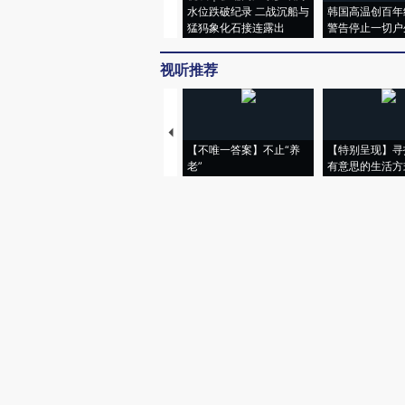
水位跌破纪录 二战沉船与
韩国高温创百年
猛犸象化石接连露出
警告停止一切户
视听推荐
【不唯一答案】不止“养
【特别呈现】寻
老”
有意思的生活方