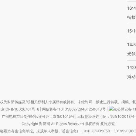
16:
衔接
15:1
14:
光伏
14:
撬动
权为财新传媒及/或相关权利人专属所有或持有。未经许可，禁止进行转载、摘编、
京ICP备10026701号-8
|
网信算备110105862729401250013号
|
京公网安备 11
广播电视节目制作经营许可证：京第01015号
|
出版物经营许可证：第直100013号
Copyright 财新网 All Rights Reserved 版权所有 复制必究
害信息举报、未成年人举报、谣言信息）：010-85905050 13195200605 举报邮