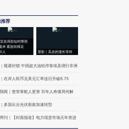
辑推荐
宜昌局部短时降雨
8毫米 紧急转移近
00人
显影｜瓜农的漫长等待
｜
规避封锁 中国超大油轮停靠埃及绕行非洲
｜
在岸人民币兑美元汇率连日升破6.75
我闻
｜
资管掌舵人更替 百年人寿僵局何解
｜
多国出台光伏新政加速转型
周刊
｜
【封面报道】电力现货市场元年突进