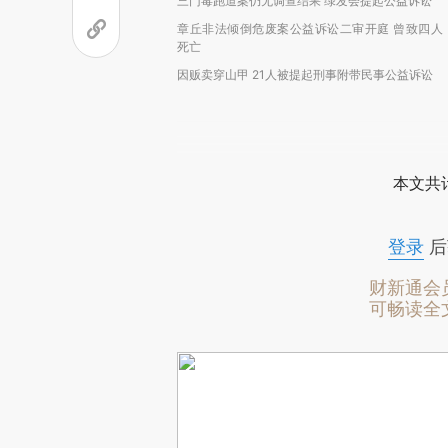
三门毒跑道案仍无调查结果 绿发会提起公益诉讼
章丘非法倾倒危废案公益诉讼二审开庭 曾致四人
死亡
因贩卖穿山甲 21人被提起刑事附带民事公益诉讼
本文共计
登录
后
财新通会
可畅读全