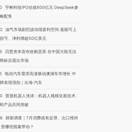
让中产们甘
粒摇头丸 尿检体内含3种
度Z世代 用街头抗争将教
秘鲁纳斯
0
宇树科技IPO估值600亿元 DeepSeek参
”？
毒品
育部长拱下台
13人遇难
略配售
22
油气市场剧烈波动现套利空间 嘉能可上
扭亏、净利增超50亿美元
进第四届链博
【商旅对话】华住集团
技“链”接产
【特别呈现】寻找100种
CFO：不靠规模取胜，华
【特别呈
6
贝恩资本宣布收购贡茶 在中国大陆无法
有意思的生活方式·第三对
住三大增长引擎是什么？
有意思的
商标后退出市场
6
电动汽车需求高涨驱动澳洲车市增长 中
牌表现强劲｜出海·汽车
00
普渡机器人张涛：机器人规模化靠技术、
和产品共同突破
56
财新调查｜7月消费或有反弹、出口维持
 受哪些因素带动？