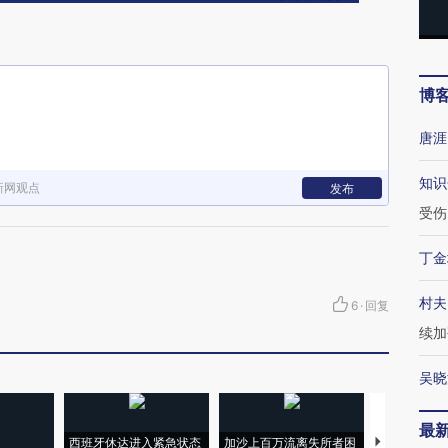
博
唐涯
知识
新网观点
发布
受伤
丁金
村夫
6
·
回复
续加
吴晓
最
西班牙休达进入紧急状态
加沙上百万流离失所者困
视线｜HYR