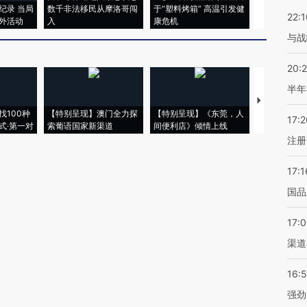
纪录 当局
数千非法移民从摩洛哥闯
于“塑料烤箱” 高温引发健
术：是什么
22:1
外活动
入
康危机
心“花钱找虐
与战
20:
半年
【推广】走
找100种
【特别呈现】澳门全力探
【特别呈现】《东莞，人
会，让数智科
17:2
式·第一对
索葡语国家新渠道
间便利店》倾情上线
业
注册
17:1
国品
17:
渠道
16:
强劲