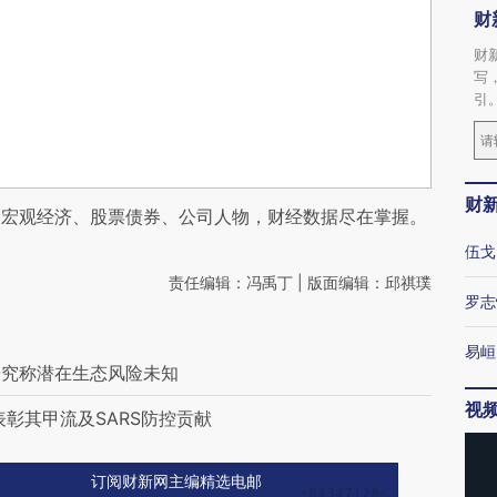
财
财
写
引
财
阅宏观经济、股票债券、公司人物，财经数据尽在掌握。
伍戈
责任编辑：冯禹丁 | 版面编辑：邱祺璞
罗志
易峘
研究称潜在生态风险未知
视
彰其甲流及SARS防控贡献
订阅财新网主编精选电邮