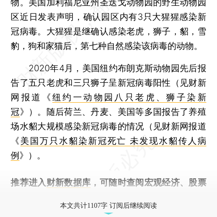
物。美国加利福尼亚州圣迭戈动物园的野生动物园
区近日发表声明，确认园区内有3只大猩猩感染新
冠病毒。大猩猩是继确认感染老虎，狮子，貂，雪
豹，狗和家猫后，第七种自然感染该病毒的动物。
2020年4月，美国纽约布朗克斯动物园先后报
告了五只老虎和三只狮子呈新冠病毒阳性（见财新
网报道《
纽约一动物园八只老虎、狮子染新
冠
》）。随后荷兰、丹麦、美国等多国报告了养殖
场水貂大规模感染新冠病毒的情况（见财新网报道
《
美国万只水貂染新冠死亡 未发现水貂传人病
例
》）。
推荐进入
财新数据库
，可随时查阅宏观经济、股票
债券、公司人物，财经数据尽在掌握。
本文共计1107字 订阅后继续阅读