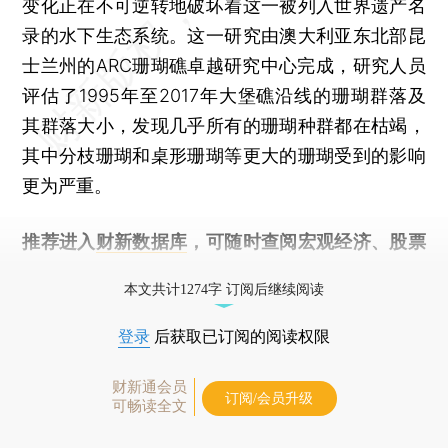
变化正在不可逆转地破坏着这一被列入世界遗产名
录的水下生态系统。这一研究由澳大利亚东北部昆
士兰州的ARC珊瑚礁卓越研究中心完成，研究人员
评估了1995年至2017年大堡礁沿线的珊瑚群落及
其群落大小，发现几乎所有的珊瑚种群都在枯竭，
其中分枝珊瑚和桌形珊瑚等更大的珊瑚受到的影响
更为严重。
推荐进入
财新数据库
，可随时查阅宏观经济、股票
债券、公司人物，财经数据尽在掌握。
本文共计1274字 订阅后继续阅读
登录
后获取已订阅的阅读权限
财新通会员
订阅/会员升级
可畅读全文