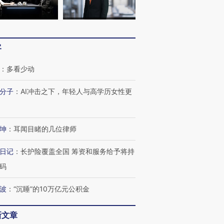
客
：
多看少动
分子
：
AI冲击之下，年轻人与高学历女性更
坤
：
耳闻目睹的几位律师
日记
：
长护险覆盖全国 筹资和服务给予将持
码
OX的吸金
马航飞行员跨国走私7万
视线｜被称为“蟑螂”的印
波
：
“沉睡”的10万亿元公积金
让中产们甘
粒摇头丸 尿检体内含3种
度Z世代 用街头抗争将教
秘鲁纳斯
”？
毒品
育部长拱下台
13人遇难
新文章