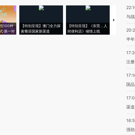
22:1
与战
【推广】走
找100种
【特别呈现】澳门全力探
【特别呈现】《东莞，人
会，让数智科
20:
式·第一对
索葡语国家新渠道
间便利店》倾情上线
业
半年
17:2
注册
17:1
国品
17:
渠道
16:
强劲