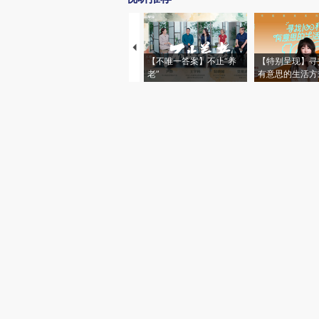
【不唯一答案】不止“养
【特别呈现】寻
老”
有意思的生活方