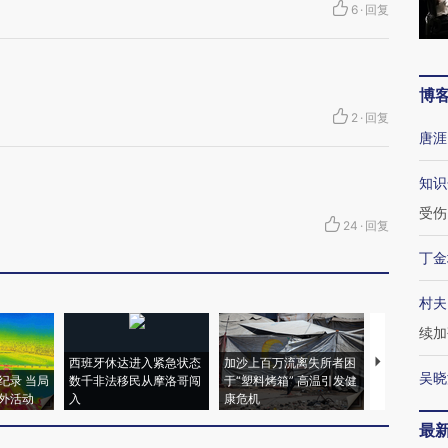
6
·
回复
博
2
·
回复
唐涯
知识
受伤
24
·
回复
丁金
村夫
续加
西班牙休达进入紧急状态
加沙上百万流离失所者困
视线｜HYR
吴晓
纪录 当局
数千非法移民从摩洛哥闯
于“塑料烤箱” 高温引发健
术：是什么
外活动
入
康危机
心“花钱找虐
最