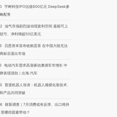
0
宇树科技IPO估值600亿元 DeepSeek参
略配售
进第四届链博
【商旅对话】华住集团
技“链”接产
【特别呈现】寻找100种
CFO：不靠规模取胜，华
【特别呈
22
油气市场剧烈波动现套利空间 嘉能可上
有意思的生活方式·第三对
住三大增长引擎是什么？
有意思的
扭亏、净利增超50亿美元
6
贝恩资本宣布收购贡茶 在中国大陆无法
商标后退出市场
6
电动汽车需求高涨驱动澳洲车市增长 中
牌表现强劲｜出海·汽车
00
普渡机器人张涛：机器人规模化靠技术、
和产品共同突破
56
财新调查｜7月消费或有反弹、出口维持
 受哪些因素带动？