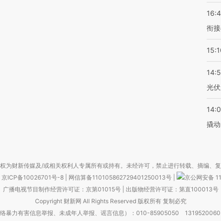
16:
衔接
15:1
14:
光伏
14:
撬动
权为财新传媒及/或相关权利人专属所有或持有。未经许可，禁止进行转载、摘编、
京ICP备10026701号-8
|
网信算备110105862729401250013号
|
京公网安备 11
广播电视节目制作经营许可证：京第01015号
|
出版物经营许可证：第直100013号
Copyright 财新网 All Rights Reserved 版权所有 复制必究
害信息举报、未成年人举报、谣言信息）：010-85905050 13195200605 举报邮