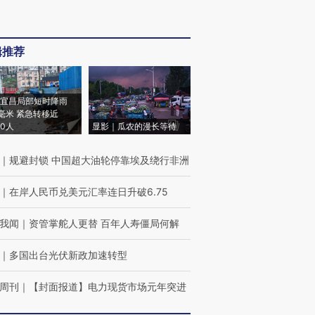
辑推荐
宜昌局部短时降雨
8毫米 紧急转移近
00人
显影｜瓜农的漫长等待
｜
规避封锁 中国超大油轮停靠埃及绕行非洲
｜
在岸人民币兑美元汇率连日升破6.75
我闻
｜
资管掌舵人更替 百年人寿僵局何解
｜
多国出台光伏新政加速转型
周刊
｜
【封面报道】电力现货市场元年突进