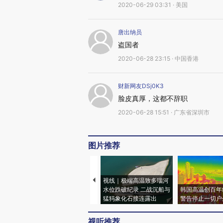
2020-06-29 03:31 · 美国
唐出纳员
盗国者
2020-06-28 23:15 · 中国香港
财新网友DSj0K3
脸皮真厚，这都不辞职
2020-06-28 15:51 · 广东省深圳市
图片推荐
视线｜极端高温致多瑙河
水位跌破纪录 二战沉船与
韩国高温创百年
猛犸象化石接连露出
警告停止一切户
视听推荐