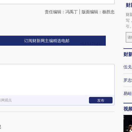
财
责任编辑：冯禹丁 | 版面编辑：杨胜忠
财
写
引
订阅财新网主编精选电邮
财
伍戈
罗志
易峘
新网观点
发布
视
吧