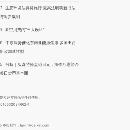
42
生态环境法典将施行 最高法明确新旧法
与追责规则
0
看空消费的“三大误区”
59
中东局势催化东南亚能源焦虑 多国出台
新政加速转型
05
分析｜贝森特操盘稳日元，操作巧思能否
美日货币基本面
复制及建立镜像等任何使用。
010502034662号
箱：laixin@caixin.com